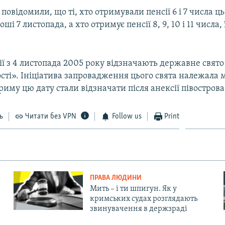
 повідомили, що ті, хто отримували пенсії 6 і 7 числа ць
і 7 листопада, а хто отримує пенсії 8, 9, 10 і 11 числа,
сії з 4 листопада 2005 року відзначають державне свято
сті». Ініціатива запровадження цього свята належала 
 Криму цю дату стали відзначати після анексії півострова
ь
Читати без VPN
Follow us
Print
ПРАВА ЛЮДИНИ
Мить – і ти шпигун. Як у
кримських судах розглядають
звинувачення в держзраді