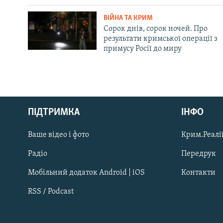
ВІЙНА ТА КРИМ
Сорок днів, сорок ночей. Про
результати кримської операції з
примусу Росії до миру
Русский
ПІДТРИМКА
ІНФО
Qırımtatar
Ваше відео і фото
Крим.Реалії
ДОЛУЧАЙСЯ!
Радіо
Передрук
Мобільний додаток Android | iOS
Контакти
RSS / Podcast
Усі сайти RFE/RL