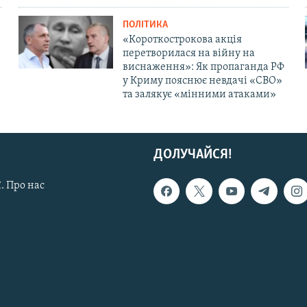
ПОЛІТИКА
«Короткострокова акція
перетворилася на війну на
виснаження»: Як пропаганда РФ
у Криму пояснює невдачі «СВО»
та залякує «мінними атаками»
ДОЛУЧАЙСЯ!
. Про нас