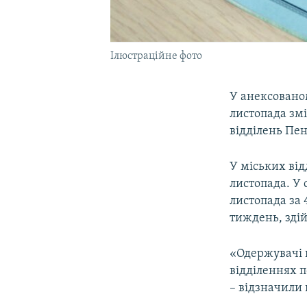
Ілюстраційне фото
У анексовано
листопада зм
відділень Пен
У міських від
листопада. У 
листопада за 
тиждень, здій
«Одержувачі п
відділеннях п
– відзначили 