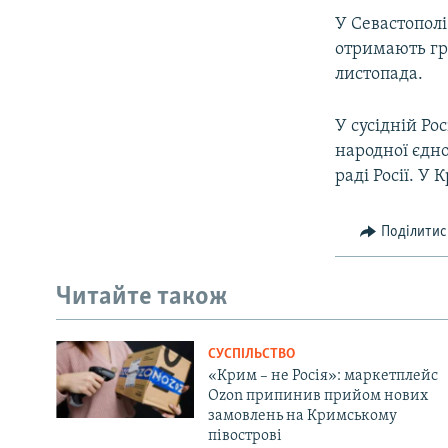
У Севастополі
отримають грош
листопада.
У сусідній Ро
народної єдно
раді Росії. У
Поділитис
Читайте також
СУСПІЛЬСТВО
«Крим – не Росія»: маркетплейс
Ozon припинив прийом нових
замовлень на Кримському
півострові