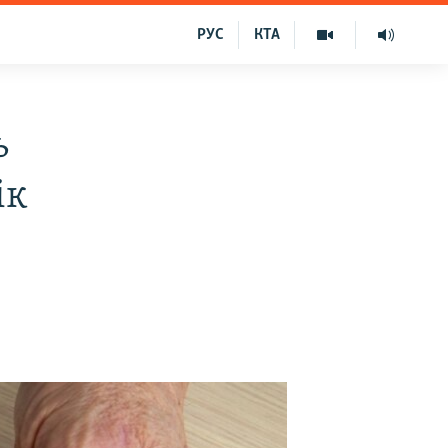
РУС
КТА
ь
ік