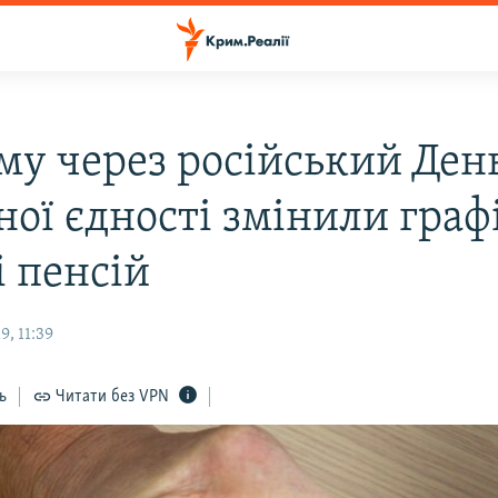
му через російський Ден
ної єдності змінили граф
і пенсій
, 11:39
ь
Читати без VPN