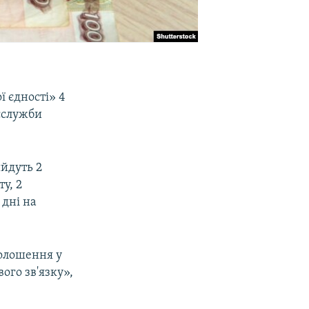
 єдності» 4
сслужби
ийдуть 2
у, 2
 дні на
голошення у
ого зв'язку»,