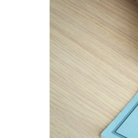
ВІДЕОУРОКИ «ELIFBE»
СВІДЧЕННЯ ОКУПАЦІЇ
УКРАЇНСЬКА ПРОБЛЕМА КРИМУ
ІНФОГРАФІКА