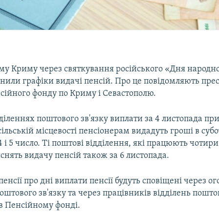
му Криму через святкування російського «Дня народної
інили графіки видачі пенсій. Про це повідомляють пре
сійного фонду по Криму і Севастополю.
діленнях поштового зв'язку виплати за 4 листопада пр
сільській місцевості пенсіонерам видадуть гроші в субот
4 і 5 число. Ті поштові відділення, які працюють чотири
снять видачу пенсій також за 6 листопада.
енсії про дні виплати пенсії будуть сповіщені через о
оштового зв'язку та через працівників відділень поштов
в Пенсійному фонді.