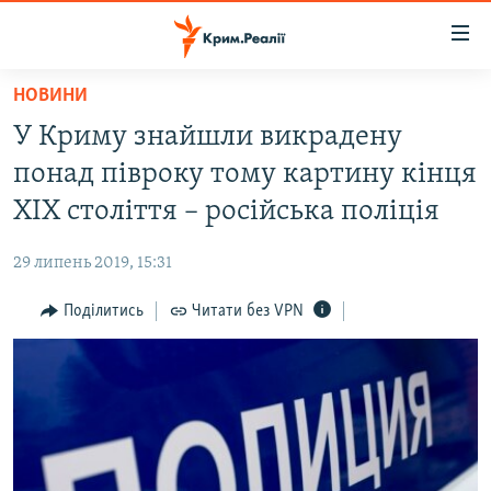
Доступність
посилання
Перейти
НОВИНИ
до
НОВИНИ
У Криму знайшли викрадену
основного
ВОДА.КРИМ
матеріалу
понад півроку тому картину кінця
ВІДЕО ТА ФОТО
Перейти
XIX століття – російська поліція
до
ПОЛІТИКА
основної
29 липень 2019, 15:31
БЛОГИ
навігації
Перейти
Поділитись
Читати без VPN
ПОГЛЯД
до
ІНТЕРВ'Ю
пошуку
ВСЕ ЗА ДЕНЬ
СПЕЦПРОЕКТИ
ЯК ОБІЙТИ БЛОКУВАННЯ
ДЕПОРТАЦІЯ