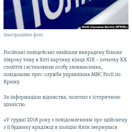
ВІДЕОУРОКИ «ELIFBE»
Русский
СВІДЧЕННЯ ОКУПАЦІЇ
Qırımtatar
УКРАЇНСЬКА ПРОБЛЕМА КРИМУ
Ілюстраційне фото
ДОЛУЧАЙСЯ!
ІНФОГРАФІКА
Російські поліцейські знайшли викрадену більше
півроку тому в Ялті картину кінця XIX – початку XX
Усі сайти RFE/RL
століття і встановили особу зловмисника,
повідомляє прес-служба управління МВС Росії по
Криму.
За інформацією відомства, полотно є історичною
цінністю.
«У грудні 2018 року з повідомленням про здійснену
з її будинку крадіжці в поліцію Ялти звернулася