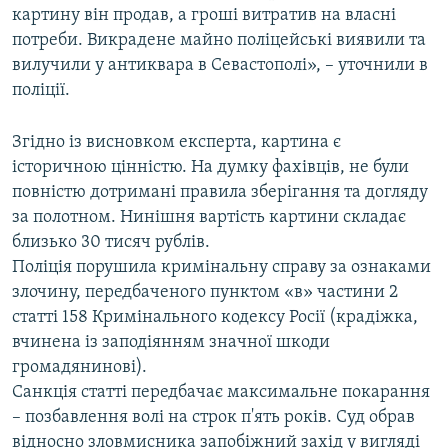
картину він продав, а гроші витратив на власні
потреби. Викрадене майно поліцейські виявили та
вилучили у антиквара в Севастополі», – уточнили в
поліції.
Згідно із висновком експерта, картина є
історичною цінністю. На думку фахівців, не були
повністю дотримані правила зберігання та догляду
за полотном. Нинішня вартість картини складає
близько 30 тисяч рублів.
Поліція порушила кримінальну справу за ознаками
злочину, передбаченого пунктом «в» частини 2
статті 158 Кримінального кодексу Росії (крадіжка,
вчинена із заподіянням значної шкоди
громадянинові).
Санкція статті передбачає максимальне покарання
– позбавлення волі на строк п'ять років. Суд обрав
відносно зловмисника запобіжний захід у вигляді