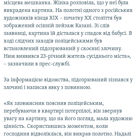
місцева мешканка. Жінка розповіла, що у неї була
викрадена картина. На полотні одного з російських
художників кінця XIX – початку XX століття був
зображений осінній пейзаж Казані. Зі слів
заявниці, картина їй дісталася у спадок від бабусі. В
ході слідчих заходів поліцейськими був
встановлений підозрюваний у скоєнні злочину.
Ним виявився 23-річний житель сусіднього міста»,
– зазначили в прес-службі.
За інформацією відомства, підозрюваний зізнався у
злочині і написав явку з повинною.
«Як зловмисник пояснив поліцейським,
перебуваючи в квартирі потерпілої, він звернув
увагу на картину, що на його погляд, мала художню
цінність. Скориставшись моментом, коли
господиня відволіклася, він викрав полотно. Надалі