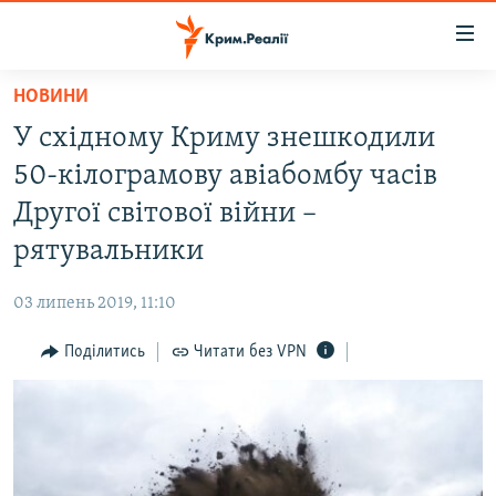
Доступність
посилання
Перейти
НОВИНИ
до
НОВИНИ
У східному Криму знешкодили
основного
ВОДА.КРИМ
матеріалу
50-кілограмову авіабомбу часів
ВІДЕО ТА ФОТО
Перейти
Другої світової війни –
до
ПОЛІТИКА
рятувальники
основної
БЛОГИ
навігації
03 липень 2019, 11:10
Перейти
ПОГЛЯД
до
Поділитись
Читати без VPN
ІНТЕРВ'Ю
пошуку
ВСЕ ЗА ДЕНЬ
СПЕЦПРОЕКТИ
ЯК ОБІЙТИ БЛОКУВАННЯ
ДЕПОРТАЦІЯ