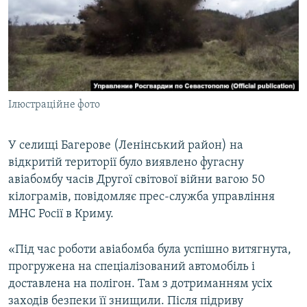
ВІДЕОУРОКИ «ELIFBE»
Русский
СВІДЧЕННЯ ОКУПАЦІЇ
Qırımtatar
УКРАЇНСЬКА ПРОБЛЕМА КРИМУ
ДОЛУЧАЙСЯ!
ІНФОГРАФІКА
Ілюстраційне фото
У селищі Багерове (Ленінський район) на
Усі сайти RFE/RL
відкритій території було виявлено фугасну
авіабомбу часів Другої світової війни вагою 50
кілограмів, повідомляє прес-служба управління
МНС Росії в Криму.
«Під час роботи авіабомба була успішно витягнута,
прогружена на спеціалізований автомобіль і
доставлена на полігон. Там з дотриманням усіх
заходів безпеки її знищили. Після підриву