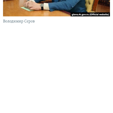
ВІДЕОУРОКИ «ELIFBE»
Русский
СВІДЧЕННЯ ОКУПАЦІЇ
Qırımtatar
Володимир Сєров
УКРАЇНСЬКА ПРОБЛЕМА КРИМУ
ДОЛУЧАЙСЯ!
ІНФОГРАФІКА
Усі сайти RFE/RL