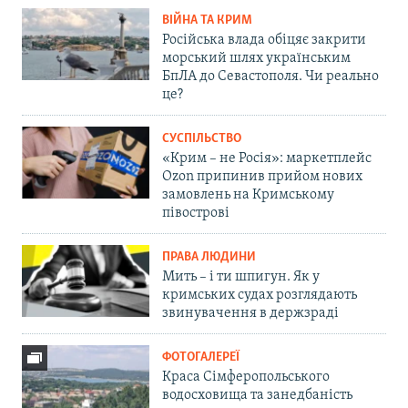
ВІЙНА ТА КРИМ
Російська влада обіцяє закрити
морський шлях українським
БпЛА до Севастополя. Чи реально
це?
СУСПІЛЬСТВО
«Крим – не Росія»: маркетплейс
Ozon припинив прийом нових
замовлень на Кримському
півострові
ПРАВА ЛЮДИНИ
Мить – і ти шпигун. Як у
кримських судах розглядають
звинувачення в держзраді
ФОТОГАЛЕРЕЇ
Краса Сімферопольського
водосховища та занедбаність