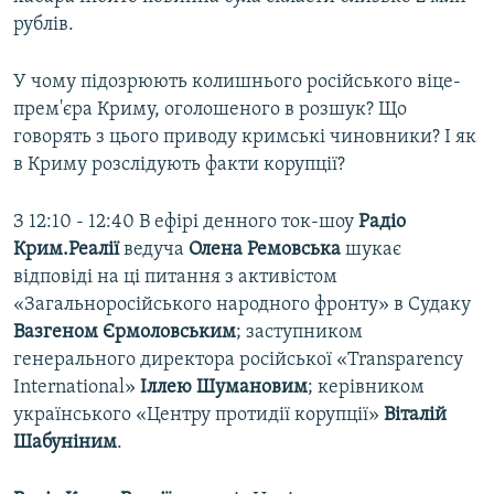
рублів.
У чому підозрюють колишнього російського віце-
прем'єра Криму, оголошеного в розшук? Що
говорять з цього приводу кримські чиновники? І як
в Криму розслідують факти корупції?
З 12:10 - 12:40 В ефірі денного ток-шоу
Радіо
Крим.Реалії
ведуча
Олена Ремовська
шукає
відповіді на ці питання з активістом
«Загальноросійського народного фронту» в Судаку
Вазгеном Єрмоловським
; заступником
генерального директора російської «Transparency
International»
Іллею Шумановим
; керівником
українського «Центру протидії корупції»
Віталій
Шабуніним
.