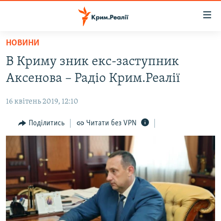
Доступність
посилання
Перейти
НОВИНИ
до
НОВИНИ
В Криму зник екс-заступник
основного
ВОДА.КРИМ
матеріалу
Аксенова – Радіо Крим.Реалії
ВІДЕО ТА ФОТО
Перейти
до
16 квітень 2019, 12:10
ПОЛІТИКА
основної
БЛОГИ
Поділитись
Читати без VPN
навігації
Перейти
ПОГЛЯД
до
ІНТЕРВ'Ю
пошуку
ВСЕ ЗА ДЕНЬ
СПЕЦПРОЕКТИ
ЯК ОБІЙТИ БЛОКУВАННЯ
ДЕПОРТАЦІЯ