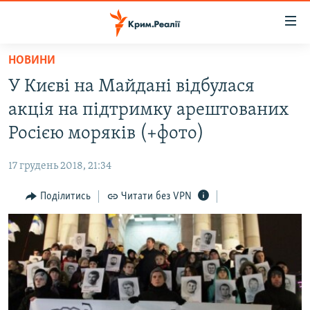
Доступність
посилання
Перейти
НОВИНИ
до
НОВИНИ
У Києві на Майдані відбулася
основного
ВОДА.КРИМ
матеріалу
акція на підтримку арештованих
ВІДЕО ТА ФОТО
Перейти
Росією моряків (+фото)
до
ПОЛІТИКА
основної
17 грудень 2018, 21:34
БЛОГИ
навігації
Перейти
Поділитись
Читати без VPN
ПОГЛЯД
до
ІНТЕРВ'Ю
пошуку
ВСЕ ЗА ДЕНЬ
СПЕЦПРОЕКТИ
ЯК ОБІЙТИ БЛОКУВАННЯ
ДЕПОРТАЦІЯ