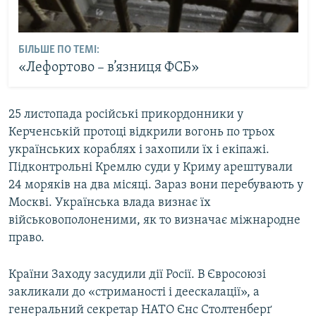
БІЛЬШЕ ПО ТЕМІ:
«Лефортово – в’язниця ФСБ»
25 листопада російські прикордонники у
Керченській протоці відкрили вогонь по трьох
українських кораблях і захопили їх і екіпажі.
Підконтрольні Кремлю суди у Криму арештували
24 моряків на два місяці. Зараз вони перебувають у
Москві. Українська влада визнає їх
військовополоненими, як то визначає міжнародне
право.
Країни Заходу засудили дії Росії. В Євросоюзі
закликали до «стриманості і деескалації», а
генеральний секретар НАТО Єнс Столтенберґ