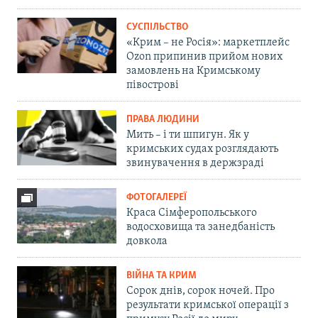
СУСПІЛЬСТВО
«Крим – не Росія»: маркетплейс
Ozon припинив прийом нових
замовлень на Кримському
півострові
ПРАВА ЛЮДИНИ
Мить – і ти шпигун. Як у
кримських судах розглядають
звинувачення в держзраді
ФОТОГАЛЕРЕЇ
Краса Сімферопольського
водосховища та занедбаність
довкола
ВІЙНА ТА КРИМ
Сорок днів, сорок ночей. Про
результати кримської операції з