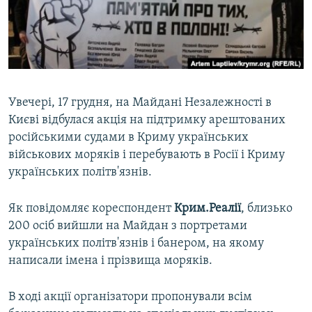
ВІДЕОУРОКИ «ELIFBE»
Русский
СВІДЧЕННЯ ОКУПАЦІЇ
Qırımtatar
УКРАЇНСЬКА ПРОБЛЕМА КРИМУ
ДОЛУЧАЙСЯ!
ІНФОГРАФІКА
Увечері, 17 грудня, на Майдані Незалежності в
Києві відбулася акція на підтримку арештованих
російськими судами в Криму українських
Усі сайти RFE/RL
військових моряків і перебувають в Росії і Криму
українських політв'язнів.
Як повідомляє кореспондент
Крим.Реалії
, близько
200 осіб вийшли на Майдан з портретами
українських політв'язнів і банером, на якому
написали імена і прізвища моряків.
В ході акції організатори пропонували всім