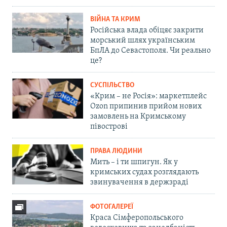
ВІЙНА ТА КРИМ
Російська влада обіцяє закрити
морський шлях українським
БпЛА до Севастополя. Чи реально
це?
СУСПІЛЬСТВО
«Крим – не Росія»: маркетплейс
Ozon припинив прийом нових
замовлень на Кримському
півострові
ПРАВА ЛЮДИНИ
Мить – і ти шпигун. Як у
кримських судах розглядають
звинувачення в держзраді
ФОТОГАЛЕРЕЇ
Краса Сімферопольського