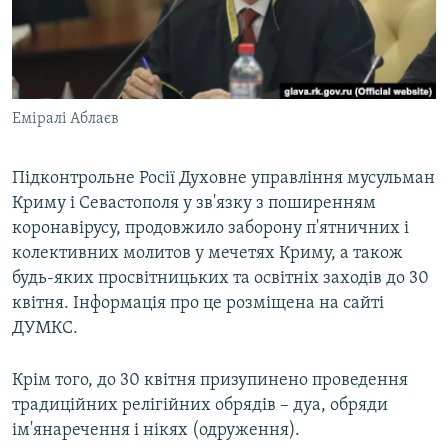
ВІДЕОУРОКИ «ELIFBE»
Русский
СВІДЧЕННЯ ОКУПАЦІЇ
Qırımtatar
УКРАЇНСЬКА ПРОБЛЕМА КРИМУ
Еміралі Аблаєв
ДОЛУЧАЙСЯ!
ІНФОГРАФІКА
Підконтрольне Росії Духовне управління мусульман
Криму і Севастополя у зв'язку з поширенням
Усі сайти RFE/RL
коронавірусу, продовжило заборону п'ятничних і
колективних молитов у мечетях Криму, а також
будь-яких просвітницьких та освітніх заходів до 30
квітня. Інформація про це розміщена на сайті
ДУМКС.
Крім того, до 30 квітня призупинено проведення
традиційних релігійних обрядів – дуа, обряди
ім'янаречення і нікях (одруження).