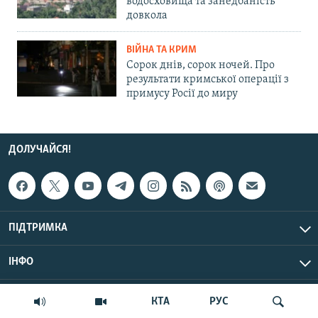
водосховища та занедбаність
довкола
ВІЙНА ТА КРИМ
Сорок днів, сорок ночей. Про
результати кримської операції з
примусу Росії до миру
ДОЛУЧАЙСЯ!
ПІДТРИМКА
ІНФО
© Крим.Реалії, 2026 | Усі права застережено.
КТА
РУС