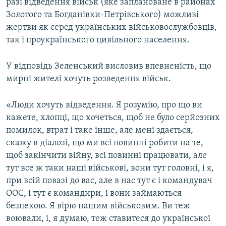
разі відведення військ (яке заплановане в районах
Золотого та Богданівки-Петрівського) можливі
жертви як серед українських військовослужбовців,
так і проукраїнського цивільного населення.
У відповідь Зеленський висловив впевненість, що
мирні жителі хочуть розведення військ.
«Люди хочуть відведення. Я розумію, про що ви
кажете, хлопці, що хочеться, щоб не було серйозних
помилок, втрат і таке інше, але мені здається,
скажу в діалозі, що ми всі повинні робити на те,
щоб закінчити війну, всі повинні працювати, але
тут все ж таки наші військові, вони тут головні, і я,
при всій повазі до вас, але в нас тут є і командувач
ООС, і тут є командири, і вони займаються
безпекою. Я вірю нашим військовим. Ви теж
воювали, і, я думаю, теж ставитеся до української