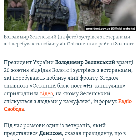
ВІДЕОУРОКИ «ELIFBE»
Русский
СВІДЧЕННЯ ОКУПАЦІЇ
Qırımtatar
УКРАЇНСЬКА ПРОБЛЕМА КРИМУ
Володимир Зеленський (на фото) зустрівся з ветеранами,
ДОЛУЧАЙСЯ!
ІНФОГРАФІКА
які перебувають поблизу лінії зіткнення в районі Золотого
Президент України
Володимир Зеленський
вранці
Усі сайти RFE/RL
26 жовтня відвідав Золоте і зустрівся з ветеранами,
які перебувають поблизу лінії фронту. Згодом
спільнота «Останній блок-пост #Ні_капітуляції»
оприлюднила
відео
, на якому Зеленський
спілкується з людьми у камуфляжі, інформує
Радіо
Свобода
.
Під час розмови один із ветеранів, який
представився
Денисом
, сказав президенту, що в