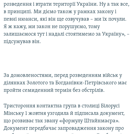
розведення і втрати території України. Ну а так все,
в принципі. Ми діємо також у рамках закону і
певні нюанси, які він ще озвучував – ми їх почули.
Я ж кажу, ми закон не порушуємо, тому
залишаємося тут і надалі стоятимемо за Україну», –
підсумував він.
За домовленостями, перед розведенням військ у
ділянках Золотого та Богданівки-Петрівського має
пройти семиденний термін без обстрілів.
Тристороння контактна група в столиці Білорусі
Мінську 1 жовтня узгодила й підписала документ,
що розвиває так звану «формулу Штайнмаєра».
Документ передбачає запровадження закону про