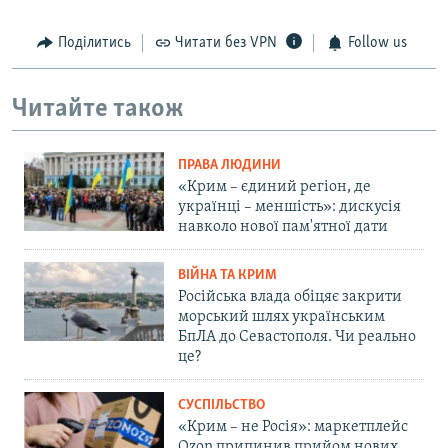
Поділитись
Читати без VPN
Follow us
Читайте також
ПРАВА ЛЮДИНИ
«Крим – єдиний регіон, де
українці – меншість»: дискусія
навколо нової пам'ятної дати
ВІЙНА ТА КРИМ
Російська влада обіцяє закрити
морський шлях українським
БпЛА до Севастополя. Чи реально
це?
СУСПІЛЬСТВО
«Крим – не Росія»: маркетплейс
Ozon припинив прийом нових