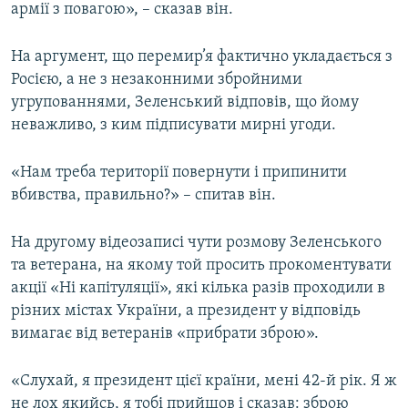
армії з повагою», – сказав він.
На аргумент, що перемир’я фактично укладається з
Росією, а не з незаконними збройними
угрупованнями, Зеленський відповів, що йому
неважливо, з ким підписувати мирні угоди.
«Нам треба території повернути і припинити
вбивства, правильно?» – спитав він.
На другому відеозаписі чути розмову Зеленського
та ветерана, на якому той просить прокоментувати
акції «Ні капітуляції», які кілька разів проходили в
різних містах України, а президент у відповідь
вимагає від ветеранів «прибрати зброю».
«Слухай, я президент цієї країни, мені 42-й рік. Я ж
не лох якийсь, я тобі прийшов і сказав: зброю