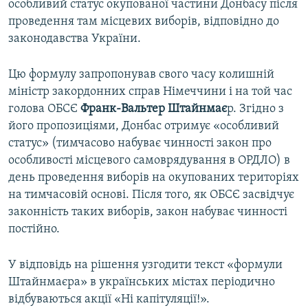
особливий статус окупованої частини Донбасу після
проведення там місцевих виборів, відповідно до
законодавства України.
Цю формулу запропонував свого часу колишній
міністр закордонних справ Німеччини і на той час
голова ОБСЄ
Франк-Вальтер Штайнмає
р. Згідно з
його пропозиціями, Донбас отримує «особливий
статус» (тимчасово набуває чинності закон про
особливості місцевого самоврядування в ОРДЛО) в
день проведення виборів на окупованих територіях
на тимчасовій основі. Після того, як ОБСЄ засвідчує
законність таких виборів, закон набуває чинності
постійно.
У відповідь на рішення узгодити текст «формули
Штайнмаєра» в українських містах періодично
відбуваються акції «Ні капітуляції!».