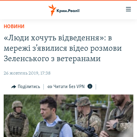
Доступність
посилання
Перейти
НОВИНИ
до
НОВИНИ
«Люди хочуть відведення»: в
основного
ВОДА.КРИМ
матеріалу
мережі з’явилися відео розмови
ВІДЕО ТА ФОТО
Перейти
Зеленського з ветеранами
до
ПОЛІТИКА
основної
26 жовтень 2019, 17:38
БЛОГИ
навігації
Перейти
Поділитись
Читати без VPN
ПОГЛЯД
до
ІНТЕРВ'Ю
пошуку
ВСЕ ЗА ДЕНЬ
СПЕЦПРОЕКТИ
ЯК ОБІЙТИ БЛОКУВАННЯ
ДЕПОРТАЦІЯ