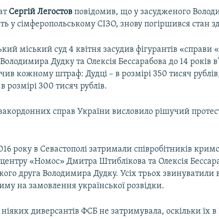
ат
Сергій Легостов
повідомив, що у засудженого Волод
ь у сімферопольському СІЗО, знову погіршився стан зд
кий міський суд 4 квітня засудив фігурантів «справи 
Володимира Дудку та Олексія Бессарабова до 14 років в
ив кожному штраф: Дудці – в розмірі 350 тисяч рублів,
 в розмірі 300 тисяч рублів.
 закордонних справ України висловило рішучий протес
016 року в Севастополі затримали співробітників крим
 центру «Номос» Дмитра Штиблікова та Олексія Бессара
кого друга Володимира Дудку. Усіх трьох звинуватили в
иму на замовлення української розвідки.
 ніяких диверсантів ФСБ не затримувала, оскільки їх в