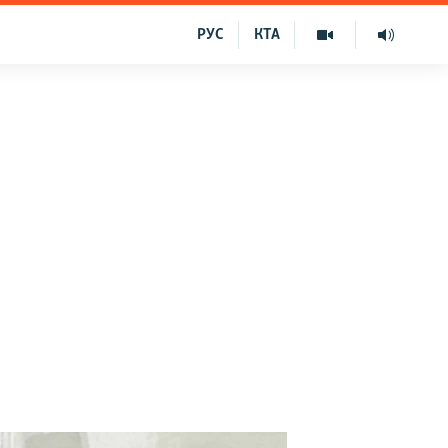
РУС
КТА