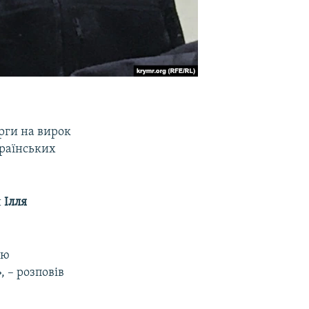
арги на вирок
країнських
и
Ілля
ію
, – розповів