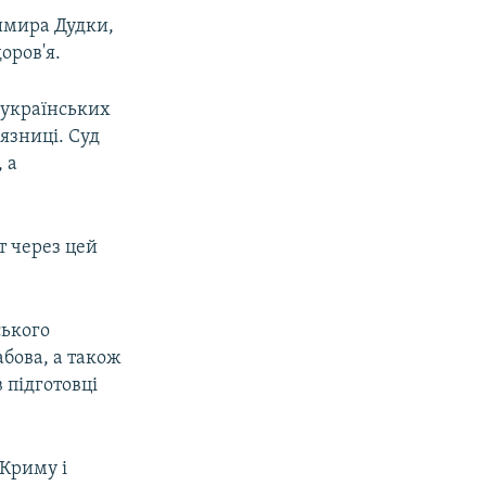
имира Дудки,
оров'я.
«українських
'язниці. Суд
 а
т через цей
ського
бова, а також
 підготовці
 Криму і