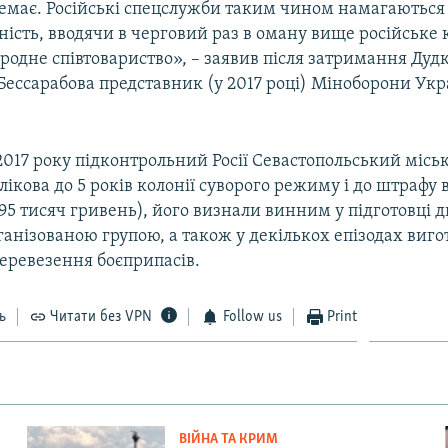
немає. Російські спецслужби таким чином намагаються
ість, вводячи в черговий раз в оману вище російське 
родне співтовариство», – заявив після затримання Дуд
Бессарабова представник (у 2017 році) Міноборони Ук
2017 року підконтрольний Росії Севастопольський місь
ікова до 5 років колонії суворого режиму і до штрафу 
(95 тисяч гривень), його визнали винним у підготовці д
ганізованою групою, а також у декількох епізодах виго
перевезення боєприпасів.
ь
Читати без VPN
Follow us
Print
ВІЙНА ТА КРИМ