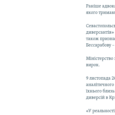
Раніше адвок
якого тримают
Севастопольсь
диверсантів» 
також признач
Бессарабову –
Міністерство
вирок.
9 листопада 2
аналітичного
їхнього близь
диверсій в Кр
«У реальності