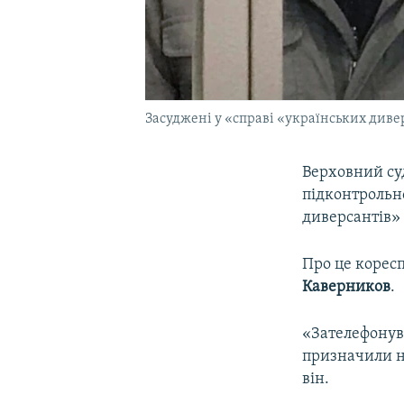
Засуджені у «справі «українських дивер
Верховний суд
підконтрольно
диверсантів
Про це корес
Каверников
.
«Зателефонув
призначили на
він.