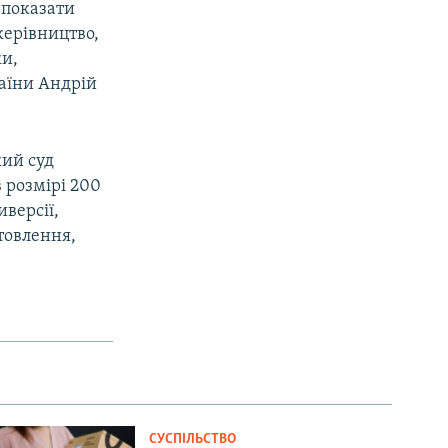
 показати
керівництво,
ки,
раїни Андрій
кий суд
в розмірі 200
иверсії,
товлення,
СУСПІЛЬСТВО