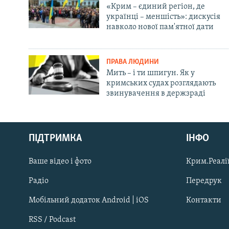
«Крим – єдиний регіон, де
українці – меншість»: дискусія
навколо нової пам'ятної дати
ПРАВА ЛЮДИНИ
Мить – і ти шпигун. Як у
кримських судах розглядають
звинувачення в держзраді
Русский
ПІДТРИМКА
ІНФО
Qırımtatar
Ваше відео і фото
Крим.Реалії
ДОЛУЧАЙСЯ!
Радіо
Передрук
Мобільний додаток Android | iOS
Контакти
RSS / Podcast