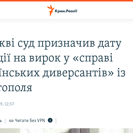
кві суд призначив дату
ії на вирок у «справі
їнських диверсантів» із
тополя
, 12:57
ь
Читати без VPN