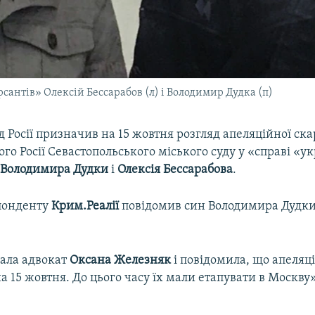
сантів» Олексій Бессарабов (л) і Володимир Дудка (п)
 Росії призначив на 15 жовтня розгляд апеляційної ск
го Росії Севастопольського міського суду у «справі «у
»
Володимира Дудки
і
Олексія Бессарабова
.
понденту
Крим.Реалії
повідомив син Володимира Дудк
ала адвокат
Оксана Железняк
і повідомила, що апеляц
 15 жовтня. До цього часу їх мали етапувати в Москву»