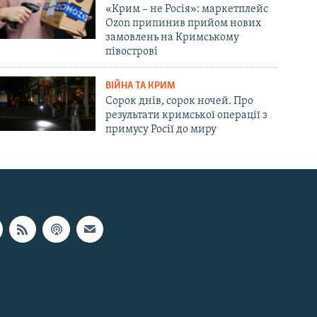
«Крим – не Росія»: маркетплейс
Ozon припинив прийом нових
замовлень на Кримському
півострові
ВІЙНА ТА КРИМ
Сорок днів, сорок ночей. Про
результати кримської операції з
примусу Росії до миру