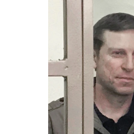
ВІДЕОУРОКИ «ELIFBE»
СВІДЧЕННЯ ОКУПАЦІЇ
УКРАЇНСЬКА ПРОБЛЕМА КРИМУ
ІНФОГРАФІКА