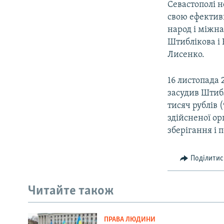
Севастополі 
свою ефективн
народ і міжна
Штиблікова і 
Лисенко.
16 листопада 
засудив Штибл
тисяч рублів 
здійсненої ор
зберігання і 
Поділитис
Читайте також
ПРАВА ЛЮДИНИ