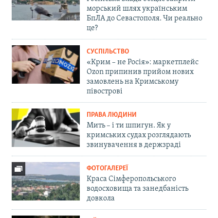
морський шлях українським
БпЛА до Севастополя. Чи реально
це?
СУСПІЛЬСТВО
«Крим – не Росія»: маркетплейс
Ozon припинив прийом нових
замовлень на Кримському
півострові
ПРАВА ЛЮДИНИ
Мить – і ти шпигун. Як у
кримських судах розглядають
звинувачення в держзраді
ФОТОГАЛЕРЕЇ
Краса Сімферопольського
водосховища та занедбаність
довкола