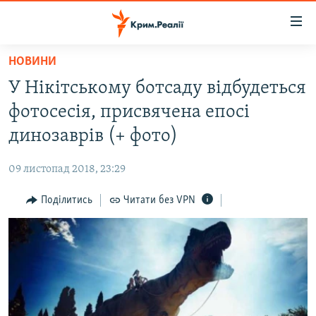
Доступність
посилання
Перейти
НОВИНИ
до
НОВИНИ
У Нікітському ботсаду відбудеться
основного
ВОДА.КРИМ
матеріалу
фотосесія, присвячена епосі
ВІДЕО ТА ФОТО
Перейти
динозаврів (+ фото)
до
ПОЛІТИКА
основної
09 листопад 2018, 23:29
БЛОГИ
навігації
Перейти
Поділитись
Читати без VPN
ПОГЛЯД
до
ІНТЕРВ'Ю
пошуку
ВСЕ ЗА ДЕНЬ
СПЕЦПРОЕКТИ
ЯК ОБІЙТИ БЛОКУВАННЯ
ДЕПОРТАЦІЯ