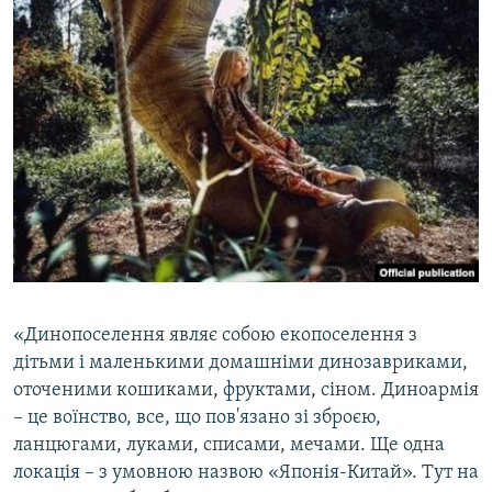
«Динопоселення являє собою екопоселення з
дітьми і маленькими домашніми динозавриками,
оточеними кошиками, фруктами, сіном. Диноармія
– це воїнство, все, що пов'язано зі зброєю,
ланцюгами, луками, списами, мечами. Ще одна
локація – з умовною назвою «Японія-Китай». Тут на