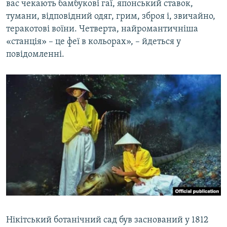
вас чекають бамбукові гаї, японський ставок,
тумани, відповідний одяг, грим, зброя і, звичайно,
теракотові воїни. Четверта, найромантичніша
«станція» – це феї в кольорах», – йдеться у
повідомленні.
Нікітський ботанічний сад був заснований у 1812