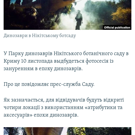
ВІДЕОУРОКИ «ELIFBE»
Русский
СВІДЧЕННЯ ОКУПАЦІЇ
Qırımtatar
УКРАЇНСЬКА ПРОБЛЕМА КРИМУ
Динозаври в Нікітському ботсаду
ДОЛУЧАЙСЯ!
ІНФОГРАФІКА
У Парку динозаврів Нікітського ботанічного саду в
Криму 10 листопада выдбудеться фотосесія із
Усі сайти RFE/RL
зануренням в епоху динозаврів.
Про це повідомляє прес-служба Саду.
Як зазначається, для відвідувачів будуть відкриті
чотири локації з використанням «атрибутики та
аксесуарів» епохи динозаврів.