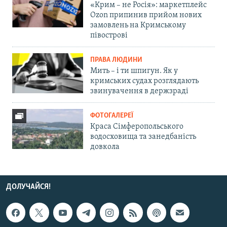
«Крим – не Росія»: маркетплейс
Ozon припинив прийом нових
замовлень на Кримському
півострові
ПРАВА ЛЮДИНИ
Мить – і ти шпигун. Як у
кримських судах розглядають
звинувачення в держзраді
ФОТОГАЛЕРЕЇ
Краса Сімферопольського
водосховища та занедбаність
довкола
ДОЛУЧАЙСЯ!