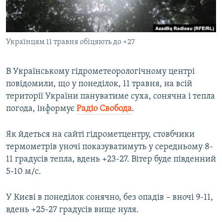
ВІДЕОУРОКИ «ELIFBE»
Русский
СВІДЧЕННЯ ОКУПАЦІЇ
Qırımtatar
Українцям 11 травня обіцяють до +27
УКРАЇНСЬКА ПРОБЛЕМА КРИМУ
ДОЛУЧАЙСЯ!
ІНФОГРАФІКА
В Українському гідрометеорологічному центрі
повідомили, що у понеділок, 11 травня, на всій
території України пануватиме суха, сонячна і тепла
Усі сайти RFE/RL
погода, інформує
Радіо Свобода
.
Як йдеться на сайті гідрометцентру, стовбчики
термометрів уночі показуватимуть у середньому 8-
11 градусів тепла, вдень +23-27. Вітер буде південний
5-10 м/с.
У Києві в понеділок сонячно, без опадів – вночі 9-11,
вдень +25-27 градусів вище нуля.