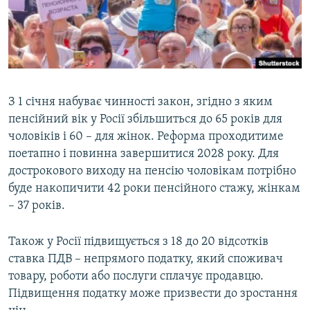
ВІДЕОУРОКИ «ELIFBE»
Русский
СВІДЧЕННЯ ОКУПАЦІЇ
Qırımtatar
УКРАЇНСЬКА ПРОБЛЕМА КРИМУ
ДОЛУЧАЙСЯ!
ІНФОГРАФІКА
З 1 січня набуває чинності закон, згідно з яким
пенсійний вік у Росії збільшиться до 65 років для
чоловіків і 60 – для жінок. Реформа проходитиме
Усі сайти RFE/RL
поетапно і повинна завершитися 2028 року. Для
дострокового виходу на пенсію чоловікам потрібно
буде накопичити 42 роки пенсійного стажу, жінкам
– 37 років.
Також у Росії підвищується з 18 до 20 відсотків
ставка ПДВ – непрямого податку, який споживач
товару, роботи або послуги сплачує продавцю.
Підвищення податку може призвести до зростання