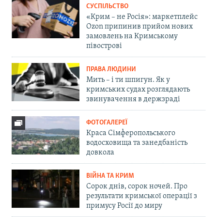
СУСПІЛЬСТВО
«Крим – не Росія»: маркетплейс
Ozon припинив прийом нових
замовлень на Кримському
півострові
ПРАВА ЛЮДИНИ
Мить – і ти шпигун. Як у
кримських судах розглядають
звинувачення в держзраді
ФОТОГАЛЕРЕЇ
Краса Сімферопольського
водосховища та занедбаність
довкола
ВІЙНА ТА КРИМ
Сорок днів, сорок ночей. Про
результати кримської операції з
примусу Росії до миру