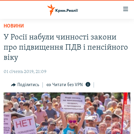
Доступність
посилання
Перейти
НОВИНИ
до
НОВИНИ
У Росії набули чинності закони
основного
ВОДА.КРИМ
матеріалу
про підвищення ПДВ і пенсійного
ВІДЕО ТА ФОТО
Перейти
віку
до
ПОЛІТИКА
основної
01 січень 2019, 21:09
БЛОГИ
навігації
Перейти
Поділитись
Читати без VPN
ПОГЛЯД
до
ІНТЕРВ'Ю
пошуку
ВСЕ ЗА ДЕНЬ
СПЕЦПРОЕКТИ
ЯК ОБІЙТИ БЛОКУВАННЯ
ДЕПОРТАЦІЯ