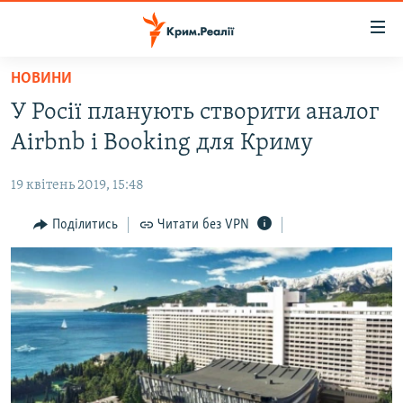
Доступність
посилання
Перейти
НОВИНИ
до
НОВИНИ
У Росії планують створити аналог
основного
ВОДА.КРИМ
матеріалу
Airbnb і Booking для Криму
ВІДЕО ТА ФОТО
Перейти
до
19 квітень 2019, 15:48
ПОЛІТИКА
основної
БЛОГИ
Поділитись
Читати без VPN
навігації
Перейти
ПОГЛЯД
до
ІНТЕРВ'Ю
пошуку
ВСЕ ЗА ДЕНЬ
СПЕЦПРОЕКТИ
ЯК ОБІЙТИ БЛОКУВАННЯ
ДЕПОРТАЦІЯ