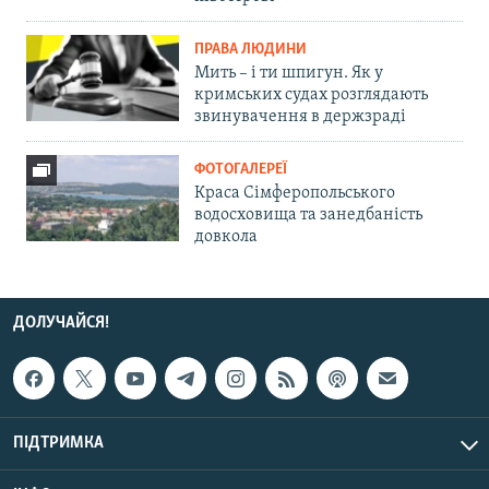
ПРАВА ЛЮДИНИ
Мить – і ти шпигун. Як у
кримських судах розглядають
звинувачення в держзраді
ФОТОГАЛЕРЕЇ
Краса Сімферопольського
водосховища та занедбаність
довкола
ДОЛУЧАЙСЯ!
ПІДТРИМКА