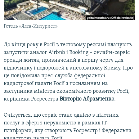
ВІДЕОУРОКИ «ELIFBE»
Русский
СВІДЧЕННЯ ОКУПАЦІЇ
Qırımtatar
Готель «Ялта-Интурист»
УКРАЇНСЬКА ПРОБЛЕМА КРИМУ
ДОЛУЧАЙСЯ!
ІНФОГРАФІКА
До кінця року в Росії в тестовому режимі планують
запустити аналог Airbnb і Booking – онлайн-сервіс
оренди житла, призначений в першу чергу для
Усі сайти RFE/RL
відпочинку і подорожей в анесованому Криму. Про
це повідомила прес-служба федеральної
кадастрової палати Росії з посиланням на
заступника міністра економічного розвитку Росії,
керівника Росреєстра
Вікторію Абрамченко
.
Очікується, що сервіс стане однією з пілотних
послуг в сфері з нерухомістю в рамках IT-
платформи, яку створюють Росреєстр і Федеральна
кадастрова палата Росії.