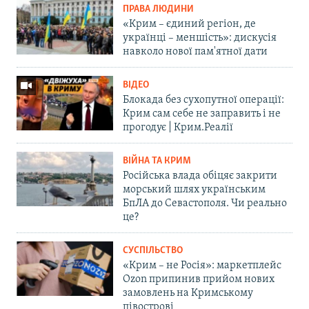
ПРАВА ЛЮДИНИ
«Крим – єдиний регіон, де
українці – меншість»: дискусія
навколо нової пам'ятної дати
ВІДЕО
Блокада без сухопутної операції:
Крим сам себе не заправить і не
прогодує | Крим.Реалії
ВІЙНА ТА КРИМ
Російська влада обіцяє закрити
морський шлях українським
БпЛА до Севастополя. Чи реально
це?
СУСПІЛЬСТВО
«Крим – не Росія»: маркетплейс
Ozon припинив прийом нових
замовлень на Кримському
півострові