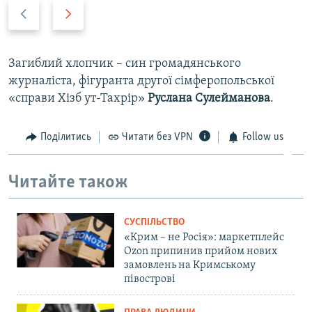
P
N
r
e
e
x
v
t
Загиблий хлопчик –​ син громадянського
i
s
журналіста, фігуранта другої сімферопольської
o
l
«справи Хізб ут-Тахрір»
Руслана Сулейманова
.
u
i
s
d
Поділитись
Читати без VPN
Follow us
s
e
l
Читайте також
i
d
e
СУСПІЛЬСТВО
«Крим – не Росія»: маркетплейс
Ozon припинив прийом нових
замовлень на Кримському
півострові