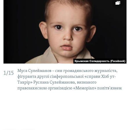
Муса Сулейманов – син громадянського журналіста,
1/15
фігуранта другої сімферопольської «справи Хізб ут-
Тахрір» Руслана Сулейманова, визнаного
правозахисною організацією «Меморіал» політв'язнем