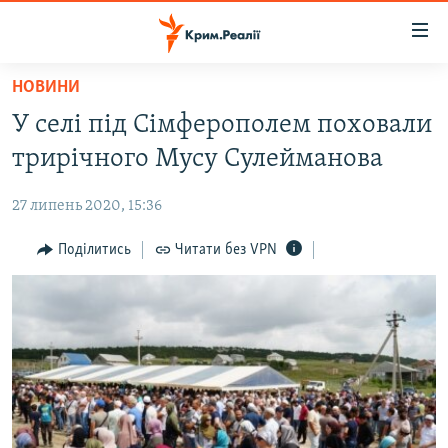
Доступність
посилання
Перейти
НОВИНИ
до
НОВИНИ
У селі під Сімферополем поховали
основного
ВОДА.КРИМ
матеріалу
трирічного Мусу Сулейманова
ВІДЕО ТА ФОТО
Перейти
до
27 липень 2020, 15:36
ПОЛІТИКА
основної
БЛОГИ
Поділитись
Читати без VPN
навігації
Перейти
ПОГЛЯД
до
ІНТЕРВ'Ю
пошуку
ВСЕ ЗА ДЕНЬ
СПЕЦПРОЕКТИ
ЯК ОБІЙТИ БЛОКУВАННЯ
ДЕПОРТАЦІЯ