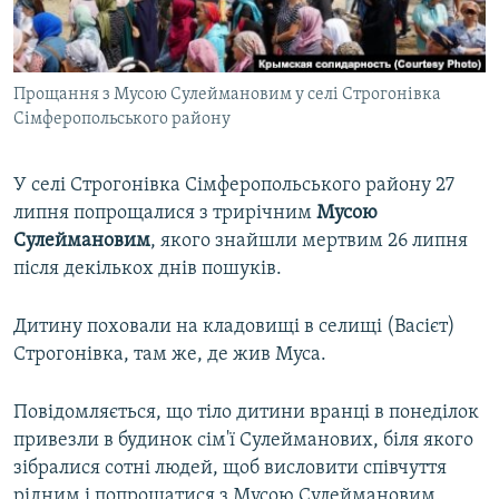
ВІДЕОУРОКИ «ELIFBE»
Русский
СВІДЧЕННЯ ОКУПАЦІЇ
Qırımtatar
Прощання з Мусою Сулеймановим у селі Строгонівка
УКРАЇНСЬКА ПРОБЛЕМА КРИМУ
Сімферопольського району
ДОЛУЧАЙСЯ!
ІНФОГРАФІКА
У селі Строгонівка Сімферопольського району 27
липня попрощалися з трирічним
Мусою
Сулеймановим
, якого знайшли мертвим 26 липня
Усі сайти RFE/RL
після декількох днів пошуків.
Дитину поховали на кладовищі в селищі (Васієт)
Строгонівка, там же, де жив Муса.
Повідомляється, що тіло дитини вранці в понеділок
привезли в будинок сім'ї Сулейманових, біля якого
зібралися сотні людей, щоб висловити співчуття
рідним і попрощатися з Мусою Сулеймановим.