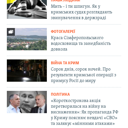
ПРАВА ЛЮДИНИ
Мить – і ти шпигун. Як у
кримських судах розглядають
звинувачення в держзраді
ФОТОГАЛЕРЕЇ
Краса Сімферопольського
водосховища та занедбаність
довкола
ВІЙНА ТА КРИМ
Сорок днів, сорок ночей. Про
результати кримської операції з
примусу Росії до миру
ПОЛІТИКА
«Короткострокова акція
перетворилася на війну на
виснаження»: Як пропаганда РФ
у Криму пояснює невдачі «СВО»
та залякує «мінними атаками»