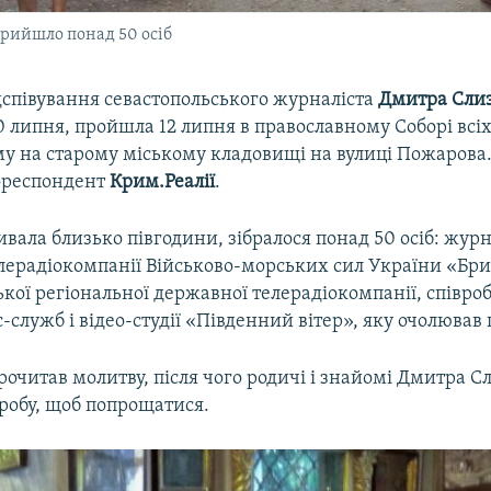
рийшло понад 50 осіб
дспівування севастопольського журналіста
Дмитра Слиз
 липня, пройшла 12 липня в православному Соборі всіх
у на старому міському кладовищі на вулиці Пожарова.
ореспондент
Крим.Реалії
.
вала близько півгодини, зібралося понад 50 осіб: жур
лерадіокомпанії Військово-морських сил України «Бри
кої регіональної державної телерадіокомпанії, співро
-служб і відео-студії «Південний вітер», яку очолював
очитав молитву, після чого родичі і знайомі Дмитра С
робу, щоб попрощатися.​