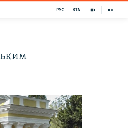
РУС
КТА
ським