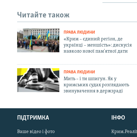
Читайте також
ПРАВА ЛЮДИНИ
«Крим – єдиний регіон, де
українці – меншість»: дискусія
навколо нової пам'ятної дати
ПРАВА ЛЮДИНИ
Мить – і ти шпигун. Як у
кримських судах розглядають
звинувачення в держзраді
Русский
ПІДТРИМКА
ІНФО
Qırımtatar
Ваше відео і фото
Крим.Реалії
ДОЛУЧАЙСЯ!