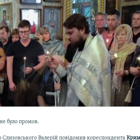
не було промов.
о Слизовського Валерій повідомив кореспондента
Крим