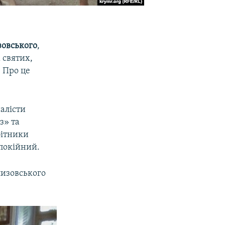
овського
,
 святих,
 Про це
налісти
з» та
бітники
 покійний.
лизовського