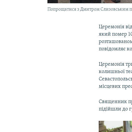
Попрощатися з Дмитром Слизовським п
Церемонія ві
який помер 10
розташованом
повідомляє к
Церемонія три
колишньої те
Севастопольсь
місцевих прес
Священник пр
підійшли до г