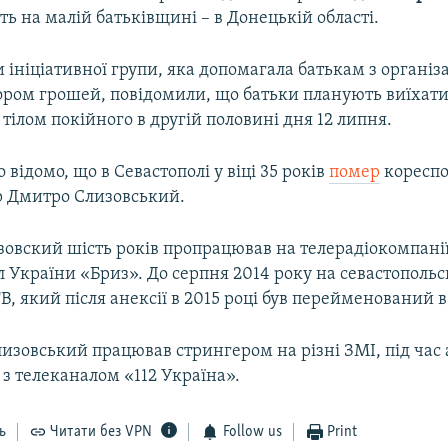
ь на малій батьківщині – в Донецькій області.
ініціативної групи, яка допомагала батькам з організ
бором грошей, повідомили, що батьки планують виїхати
 тілом покійного в другій половині дня 12 липня.
 відомо, що в Севастополі у віці 35 років
помер
кореспо
р Дмитро Слизовський.
зовский шість років пропрацював на телерадіокомпанії
 України «Бриз». До серпня 2014 року на севастополь
В, який після анексії в 2015 році був перейменований 
лизовський працював стрингером на різні ЗМІ, під час
з телеканалом «112 Україна».
ь
Читати без VPN
Follow us
Print