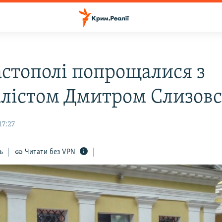
астополі попрощалися з
лістом Дмитром Слизов
17:27
ь
Читати без VPN