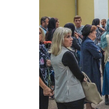
ВІДЕОУРОКИ «ELIFBE»
СВІДЧЕННЯ ОКУПАЦІЇ
УКРАЇНСЬКА ПРОБЛЕМА КРИМУ
ІНФОГРАФІКА