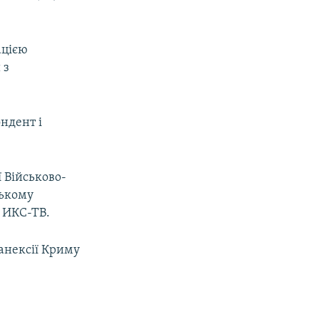
ацією
 з
ндент і
 Військово-
ському
в ИКС-ТВ.
 анексії Криму