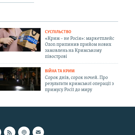
СУСПІЛЬСТВО
«Крим – не Росія»: маркетплейс
Ozon припинив прийом нових
замовлень на Кримському
півострові
ВІЙНА ТА КРИМ
Сорок днів, сорок ночей. Про
результати кримської операції з
примусу Росії до миру