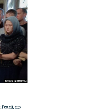
.Реалії
, що