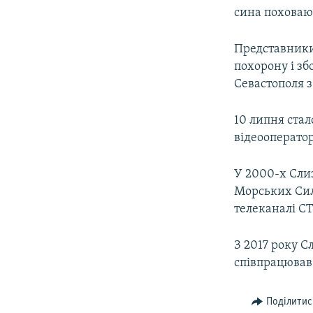
сина поховают
Представники 
похорону і з
Севастополя з
10 липня стало
відеооперато
У 2000-х Сли
Морських Сил
телеканалі СТ
З 2017 року С
співпрацював 
Поділитис