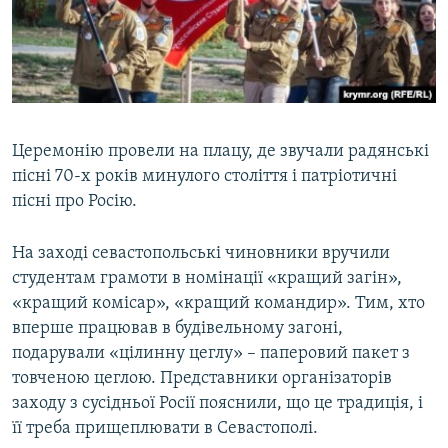
Церемонію провели на плацу, де звучали радянські
пісні 70-х років минулого століття і патріотичні
пісні про Росію.
На заході севастопольські чиновники вручили
студентам грамоти в номінації «кращий загін»,
«кращий комісар», «кращий командир». Тим, хто
вперше працював в будівельному загоні,
подарували «цілинну цеглу» – паперовий пакет з
товченою цеглою. Представники організаторів
заходу з сусідньої Росії пояснили, що це традиція, і
її треба прищеплювати в Севастополі.