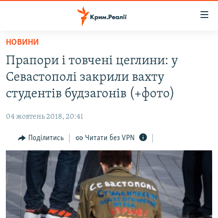
Доступність
посилання
Перейти
НОВИНИ
до
НОВИНИ
Прапори і товчені цеглини: у
основного
ВОДА.КРИМ
матеріалу
Севастополі закрили вахту
ВІДЕО ТА ФОТО
Перейти
студентів будзагонів (+фото)
до
ПОЛІТИКА
основної
04 жовтень 2018, 20:41
БЛОГИ
навігації
Перейти
Поділитись
Читати без VPN
ПОГЛЯД
до
ІНТЕРВ'Ю
пошуку
ВСЕ ЗА ДЕНЬ
СПЕЦПРОЕКТИ
ЯК ОБІЙТИ БЛОКУВАННЯ
ДЕПОРТАЦІЯ