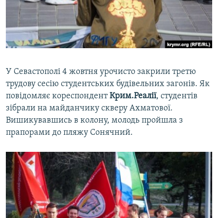
ВІДЕОУРОКИ «ELIFBE»
Русский
СВІДЧЕННЯ ОКУПАЦІЇ
Qırımtatar
УКРАЇНСЬКА ПРОБЛЕМА КРИМУ
ДОЛУЧАЙСЯ!
ІНФОГРАФІКА
У Севастополі 4 жовтня урочисто закрили третю
трудову сесію студентських будівельних загонів. Як
повідомляє кореспондент
Крим.Реалії
, студентів
Усі сайти RFE/RL
зібрали на майданчику скверу Ахматової.
Вишикувавшись в колону, молодь пройшла з
прапорами до пляжу Сонячний.