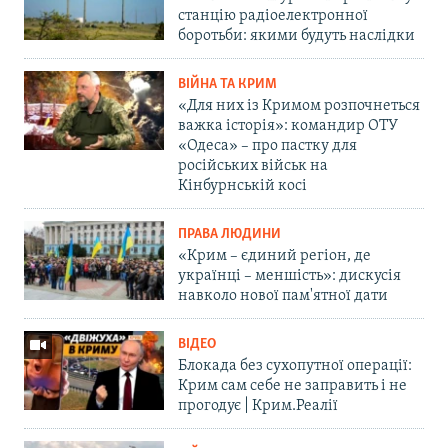
станцію радіоелектронної
боротьби: якими будуть наслідки
ВІЙНА ТА КРИМ
«Для них із Кримом розпочнеться
важка історія»: командир ОТУ
«Одеса» – про пастку для
російських військ на
Кінбурнській косі
ПРАВА ЛЮДИНИ
«Крим – єдиний регіон, де
українці – меншість»: дискусія
навколо нової пам'ятної дати
ВІДЕО
Блокада без сухопутної операції:
Крим сам себе не заправить і не
прогодує | Крим.Реалії