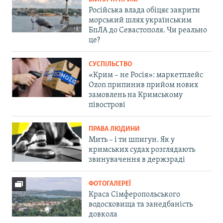
Російська влада обіцяє закрити
морський шлях українським
БпЛА до Севастополя. Чи реально
це?
СУСПІЛЬСТВО
«Крим – не Росія»: маркетплейс
Ozon припинив прийом нових
замовлень на Кримському
півострові
ПРАВА ЛЮДИНИ
Мить – і ти шпигун. Як у
кримських судах розглядають
звинувачення в держзраді
ФОТОГАЛЕРЕЇ
Краса Сімферопольського
водосховища та занедбаність
довкола