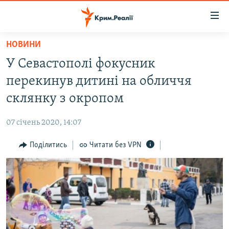
Доступність
посилання
Перейти
НОВИНИ
до
НОВИНИ
У Севастополі фокусник
основного
ВОДА.КРИМ
матеріалу
перекинув дитині на обличчя
ВІДЕО ТА ФОТО
Перейти
склянку з окропом
до
ПОЛІТИКА
основної
07 січень 2020, 14:07
БЛОГИ
навігації
Перейти
Поділитись
Читати без VPN
ПОГЛЯД
до
ІНТЕРВ'Ю
пошуку
ВСЕ ЗА ДЕНЬ
СПЕЦПРОЕКТИ
ЯК ОБІЙТИ БЛОКУВАННЯ
ДЕПОРТАЦІЯ