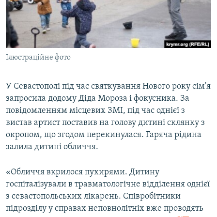
ВІДЕОУРОКИ «ELIFBE»
Русский
СВІДЧЕННЯ ОКУПАЦІЇ
Qırımtatar
УКРАЇНСЬКА ПРОБЛЕМА КРИМУ
Ілюстраційне фото
ДОЛУЧАЙСЯ!
ІНФОГРАФІКА
У Севастополі під час святкування Нового року сім'я
запросила додому Діда Мороза і фокусника. За
Усі сайти RFE/RL
повідомленням місцевих ЗМІ, під час однієї з
вистав артист поставив на голову дитині склянку з
окропом, що згодом перекинулася. Гаряча рідина
залила дитині обличчя.
«Обличчя вкрилося пухирями. Дитину
госпіталізували в травматологічне відділення однієї
з севастопольських лікарень. Співробітники
підрозділу у справах неповнолітніх вже проводять