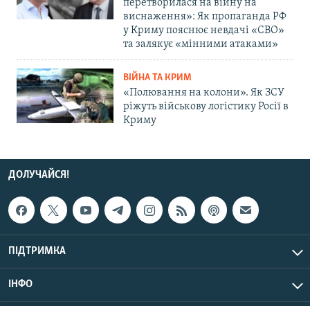
перетворилася на війну на
виснаження»: Як пропаганда РФ
у Криму пояснює невдачі «СВО»
та залякує «мінними атаками»
ВІЙНА ТА КРИМ
«Полювання на колони». Як ЗСУ
ріжуть військову логістику Росії в
Криму
ДОЛУЧАЙСЯ!
ПІДТРИМКА
ІНФО