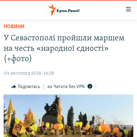
Доступність
посилання
Перейти
НОВИНИ
до
НОВИНИ
У Севастополі пройшли маршем
основного
ВОДА.КРИМ
матеріалу
на честь «народної єдності»
ВІДЕО ТА ФОТО
Перейти
(+фото)
до
ПОЛІТИКА
основної
04 листопад 2018, 14:28
БЛОГИ
навігації
Перейти
Поділитись
Читати без VPN
ПОГЛЯД
до
ІНТЕРВ'Ю
пошуку
ВСЕ ЗА ДЕНЬ
СПЕЦПРОЕКТИ
ЯК ОБІЙТИ БЛОКУВАННЯ
ДЕПОРТАЦІЯ