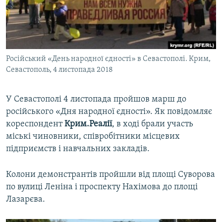
ВІДЕОУРОКИ «ELIFBE»
Русский
СВІДЧЕННЯ ОКУПАЦІЇ
Qırımtatar
УКРАЇНСЬКА ПРОБЛЕМА КРИМУ
Російський «День народної єдності» в Севастополі. Крим,
ДОЛУЧАЙСЯ!
ІНФОГРАФІКА
Севастополь, 4 листопада 2018
У Севастополі 4 листопада пройшов марш до
Усі сайти RFE/RL
російського «Дня народної єдності». Як повідомляє
кореспондент
Крим.Реалії
, в ході брали участь
міські чиновники, співробітники місцевих
підприємств і навчальних закладів.
Колони демонстрантів пройшли від площі Суворова
по вулиці Леніна і проспекту Нахімова до площі
Лазарєва.