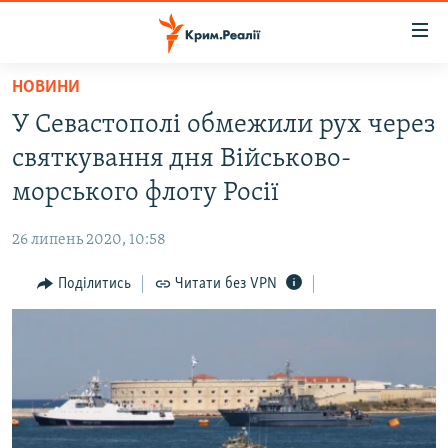
Доступність
посилання
Перейти
НОВИНИ
до
НОВИНИ
У Севастополі обмежили рух через
основного
ВОДА.КРИМ
матеріалу
святкування дня Військово-
ВІДЕО ТА ФОТО
Перейти
морського флоту Росії
до
ПОЛІТИКА
основної
26 липень 2020, 10:58
БЛОГИ
навігації
Перейти
Поділитись
Читати без VPN
ПОГЛЯД
до
ІНТЕРВ'Ю
пошуку
ВСЕ ЗА ДЕНЬ
СПЕЦПРОЕКТИ
ЯК ОБІЙТИ БЛОКУВАННЯ
ДЕПОРТАЦІЯ