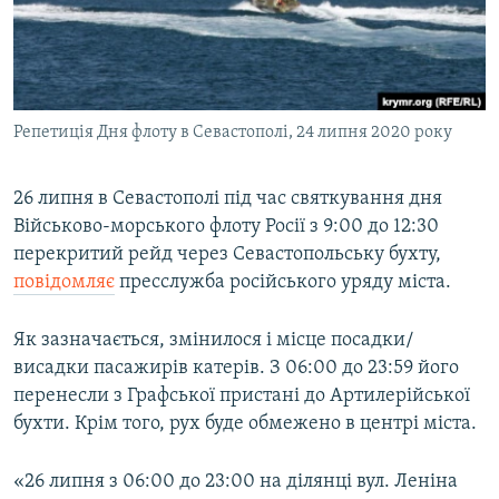
ВІДЕОУРОКИ «ELIFBE»
Русский
СВІДЧЕННЯ ОКУПАЦІЇ
Qırımtatar
УКРАЇНСЬКА ПРОБЛЕМА КРИМУ
Репетиція Дня флоту в Севастополі, 24 липня 2020 року
ДОЛУЧАЙСЯ!
ІНФОГРАФІКА
26 липня в Севастополі під час святкування дня
Військово-морського флоту Росії з 9:00 до 12:30
Усі сайти RFE/RL
перекритий рейд через Севастопольську бухту,
повідомляє
пресслужба російського уряду міста.
Як зазначається, змінилося і місце посадки/
висадки пасажирів катерів. З 06:00 до 23:59 його
перенесли з Графської пристані до Артилерійської
бухти. Крім того, рух буде обмежено в центрі міста.
«26 липня з 06:00 до 23:00 на ділянці вул. Леніна