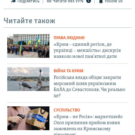
Поділитись
Читати без VPN
Follow us
Читайте також
ПРАВА ЛЮДИНИ
«Крим – єдиний регіон, де
українці – меншість»: дискусія
навколо нової пам'ятної дати
ВІЙНА ТА КРИМ
Російська влада обіцяє закрити
морський шлях українським
БпЛА до Севастополя. Чи реально
це?
СУСПІЛЬСТВО
«Крим – не Росія»: маркетплейс
Ozon припинив прийом нових
замовлень на Кримському