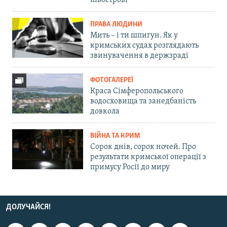
півострові
ПРАВА ЛЮДИНИ
Мить – і ти шпигун. Як у
кримських судах розглядають
звинувачення в держзраді
ФОТОГАЛЕРЕЇ
Краса Сімферопольського
водосховища та занедбаність
довкола
ВІЙНА ТА КРИМ
Сорок днів, сорок ночей. Про
результати кримської операції з
примусу Росії до миру
ДОЛУЧАЙСЯ!