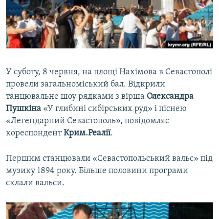
ВІДЕОУРОКИ «ELIFBE»
Русский
СВІДЧЕННЯ ОКУПАЦІЇ
Qırımtatar
УКРАЇНСЬКА ПРОБЛЕМА КРИМУ
ДОЛУЧАЙСЯ!
ІНФОГРАФІКА
У суботу, 8 червня, на площі Нахімова в Севастополі
провели загальноміський бал. Відкрили
танцювальне шоу рядками з вірша
Олександра
Усі сайти RFE/RL
Пушкіна
«У глибині сибірських руд» і піснею
«Легендарний Севастополь», повідомляє
кореспондент
Крим.Реалії
.
Першим станцювали «Севастопольський вальс» під
музику 1894 року. Більше половини програми
склали вальси.