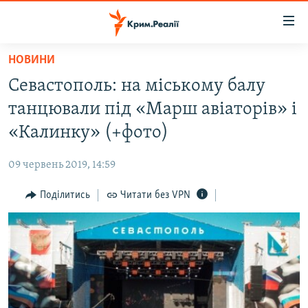
Доступність
посилання
Перейти
НОВИНИ
до
НОВИНИ
Севастополь: на міському балу
основного
ВОДА.КРИМ
матеріалу
танцювали під «Марш авіаторів» і
ВІДЕО ТА ФОТО
Перейти
«Калинку» (+фото)
до
ПОЛІТИКА
основної
09 червень 2019, 14:59
БЛОГИ
навігації
Перейти
Поділитись
Читати без VPN
ПОГЛЯД
до
ІНТЕРВ'Ю
пошуку
ВСЕ ЗА ДЕНЬ
СПЕЦПРОЕКТИ
ЯК ОБІЙТИ БЛОКУВАННЯ
ДЕПОРТАЦІЯ