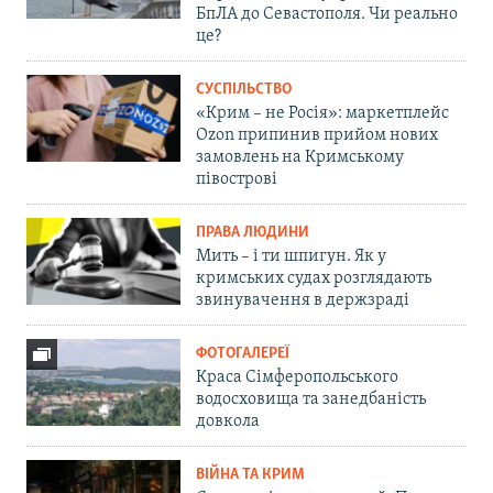
БпЛА до Севастополя. Чи реально
це?
СУСПІЛЬСТВО
«Крим – не Росія»: маркетплейс
Ozon припинив прийом нових
замовлень на Кримському
півострові
ПРАВА ЛЮДИНИ
Мить – і ти шпигун. Як у
кримських судах розглядають
звинувачення в держзраді
ФОТОГАЛЕРЕЇ
Краса Сімферопольського
водосховища та занедбаність
довкола
ВІЙНА ТА КРИМ