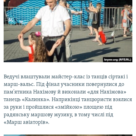
Ведучі влаштували майстер-клас із танців сіртакі і
марш-вальс. Під фінал учасники повернулися до
пам'ятника Нахімову й виконали «для Нахімова»
танець «Калинка». Наприкінці танцюристи взялися
за руки і пройшлися «змійкою» площею під
радянську маршову музику, в тому числі під
«Марш авіаторів».