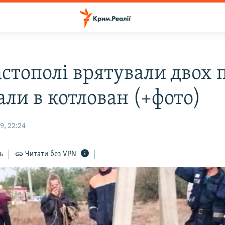
стополі врятували двох п
али в котлован (+фото)
9, 22:24
ь
Читати без VPN