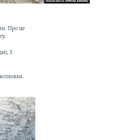
ан. Про це
ту.
ні, 5
котлован.