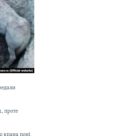
редали
, проте
о крана поні