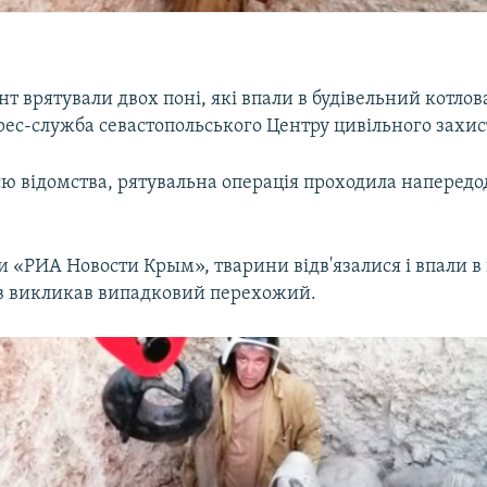
нт врятували двох поні, які впали в будівельний котлов
ес-служба севастопольського Центру цивільного захис
ю відомства, рятувальна операція проходила напередод
 «РИА Новости Крым», тварини відв'язалися і впали в 
в викликав випадковий перехожий.