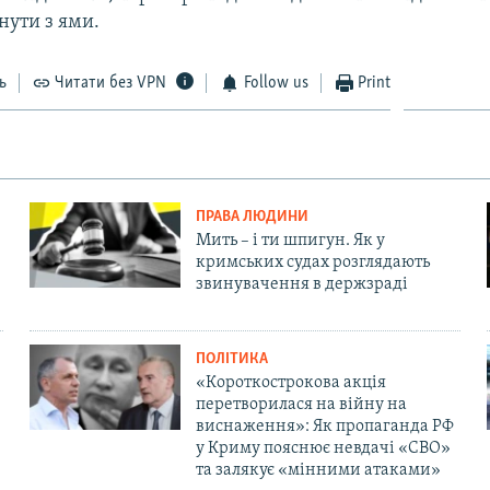
нути з ями.
ь
Читати без VPN
Follow us
Print
ПРАВА ЛЮДИНИ
Мить – і ти шпигун. Як у
кримських судах розглядають
звинувачення в держзраді
ПОЛІТИКА
«Короткострокова акція
перетворилася на війну на
виснаження»: Як пропаганда РФ
у Криму пояснює невдачі «СВО»
та залякує «мінними атаками»