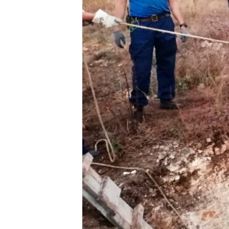
ВІДЕОУРОКИ «ELIFBE»
СВІДЧЕННЯ ОКУПАЦІЇ
УКРАЇНСЬКА ПРОБЛЕМА КРИМУ
ІНФОГРАФІКА