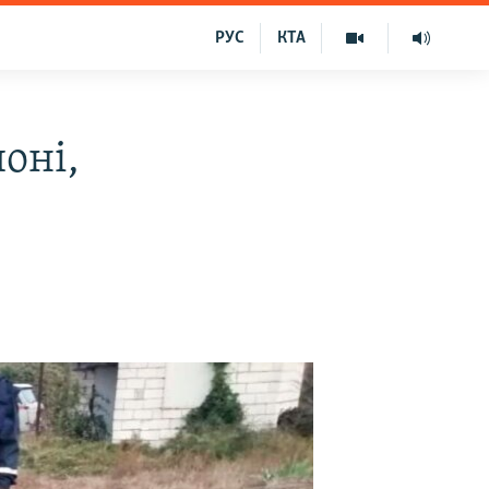
РУС
КТА
оні,