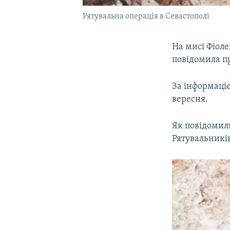
Рятувальна операція в Севастополі
На мисі Фіоле
повідомила пр
За інформаціє
вересня.
Як повідомили
Рятувальникі