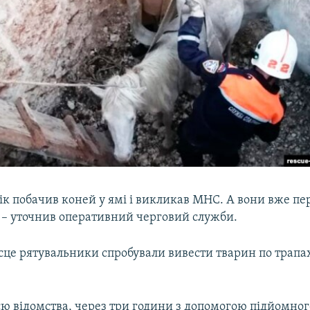
ік побачив коней у ямі і викликав МНС. А вони вже пе
 – уточнив оперативний черговий служби.
сце рятувальники спробували вивести тварин по трапах
єю відомства, через три години з допомогою підйомног