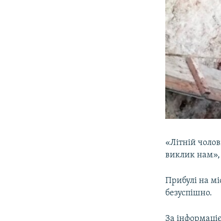
«Літній чолов
виклик нам»,
Прибулі на мі
безуспішно.
За інформаці