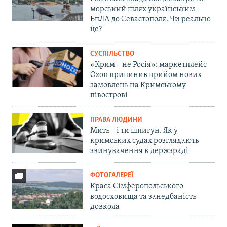
морський шлях українським
БпЛА до Севастополя. Чи реально
це?
СУСПІЛЬСТВО
«Крим – не Росія»: маркетплейс
Ozon припинив прийом нових
замовлень на Кримському
півострові
ПРАВА ЛЮДИНИ
Мить – і ти шпигун. Як у
кримських судах розглядають
звинувачення в держзраді
ФОТОГАЛЕРЕЇ
Краса Сімферопольського
водосховища та занедбаність
довкола