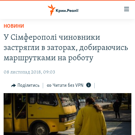
Доступність
посилання
Перейти
НОВИНИ
до
НОВИНИ
У Сімферополі чиновники
основного
ВОДА.КРИМ
матеріалу
застрягли в заторах, добираючись
ВІДЕО ТА ФОТО
Перейти
маршрутками на роботу
до
ПОЛІТИКА
основної
08 листопад 2018, 09:03
БЛОГИ
навігації
Перейти
Поділитись
Читати без VPN
ПОГЛЯД
до
ІНТЕРВ'Ю
пошуку
ВСЕ ЗА ДЕНЬ
СПЕЦПРОЕКТИ
ЯК ОБІЙТИ БЛОКУВАННЯ
ДЕПОРТАЦІЯ