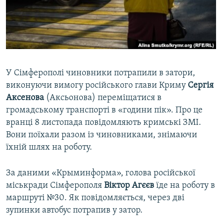
ВІДЕОУРОКИ «ELIFBE»
Русский
СВІДЧЕННЯ ОКУПАЦІЇ
Qırımtatar
УКРАЇНСЬКА ПРОБЛЕМА КРИМУ
ДОЛУЧАЙСЯ!
ІНФОГРАФІКА
У Сімферополі чиновники потрапили в затори,
виконуючи вимогу російського глави Криму
Сергія
Аксенова
(Аксьонова) переміщатися в
Усі сайти RFE/RL
громадському транспорті в «години пік». Про це
вранці 8 листопада повідомляють кримські ЗМІ.
Вони поїхали разом із чиновниками, знімаючи
їхній шлях на роботу.
За даними «Крыминформа», голова російської
міськради Сімферополя
Віктор Агєєв
їде на роботу в
маршруті №30. Як повідомляється, через дві
зупинки автобус потрапив у затор.