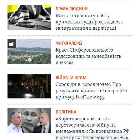
ПРАВА ЛЮДИНИ
Мить – і ти шпигун. Як у
кримських судах розглядають
звинувачення в держзраді
ФОТОГАЛЕРЕЇ
Краса Сімферопольського
водосховища та занедбаність
довкола
ВІЙНА ТА КРИМ
Сорок днів, сорок ночей. Про
результати кримської операції з
примусу Росії до миру
ПОЛІТИКА
«Короткострокова акція
перетворилася на війну на
виснаження»: Як пропаганда РФ
у Криму пояснює невдачі «СВО»