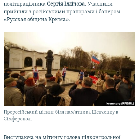
політпрацівника
Сергія Іллічова
. Учасники
прийшли з російськими прапорами і банером
«Русская община Крыма».
Проросійський мітинг біля пам'ятника Шевченку в
Сімферополі
Виступаюча на мітингу голова підконтрольної