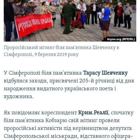
ВІДЕОУРОКИ «ELIFBE»
Русский
СВІДЧЕННЯ ОКУПАЦІЇ
Qırımtatar
УКРАЇНСЬКА ПРОБЛЕМА КРИМУ
ДОЛУЧАЙСЯ!
ІНФОГРАФІКА
Проросійський мітинг біля пам'ятника Шевченку в
Сімферополі, 9 березня 2019 року
Усі сайти RFE/RL
У Сімферополі біля пам'ятника
Тарасу Шевченку
відбулися заходи, присвячені 205-й річниці від дня
народження видатного українського поета і
художника.
Як повідомляє кореспондент
Крим.Реалії
, спочатку
біля пам'ятника Кобзарю свій мітинг провели
проросійські активісти під керівництвом депутата
Сімферопольської міськради, відставного офіцера-