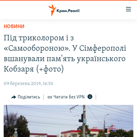
Доступність
посилання
Перейти
НОВИНИ
до
НОВИНИ
Під триколором і з
основного
ВОДА.КРИМ
матеріалу
«Самообороною». У Сімферополі
ВІДЕО ТА ФОТО
Перейти
вшанували пам'ять українського
до
ПОЛІТИКА
Кобзаря (+фото)
основної
БЛОГИ
навігації
09 березень 2019, 16:55
Перейти
ПОГЛЯД
до
Поділитись
Читати без VPN
ІНТЕРВ'Ю
пошуку
ВСЕ ЗА ДЕНЬ
СПЕЦПРОЕКТИ
ЯК ОБІЙТИ БЛОКУВАННЯ
ДЕПОРТАЦІЯ