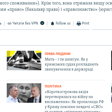
ного споживання»). Крім того, вона отримала вищу осв
ми «право» (бакалавр права) і «правознавство» (юрист
ь
Читати без VPN
Follow us
Print
ПРАВА ЛЮДИНИ
Мить – і ти шпигун. Як у
кримських судах розглядають
звинувачення в держзраді
ПОЛІТИКА
«Короткострокова акція
перетворилася на війну на
виснаження»: Як пропаганда РФ
у Криму пояснює невдачі «СВО»