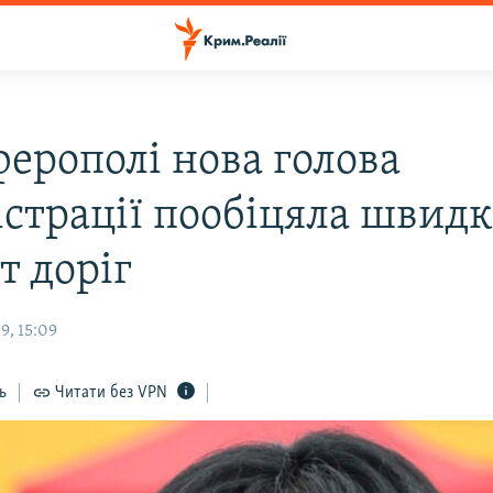
ферополі нова голова
істрації пообіцяла швид
т доріг
9, 15:09
ь
Читати без VPN