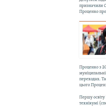
призначили О
Проценко прог
Проценко з 2
муніципальні
переходах. Та
цього Процен
Першу освіту
технікумі (сп