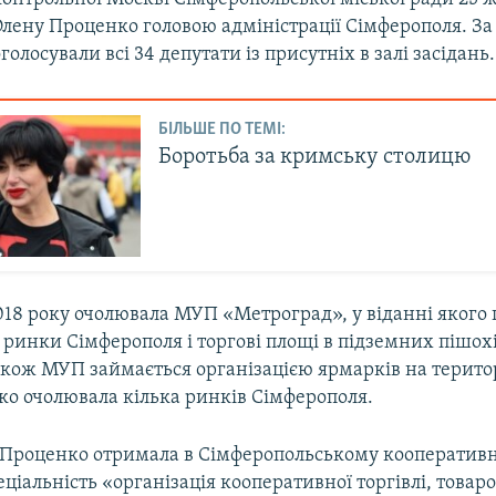
лену Проценко головою адміністрації Сімферополя. За
олосували всі 34 депутати із присутніх в залі засідань.
БІЛЬШЕ ПО ТЕМІ:
Боротьба за кримську столицю
018 року очолювала МУП «Метроград», у віданні якого
 ринки Сімферополя і торгові площі в підземних пішо
кож МУП займається організацією ярмарків на територі
ко очолювала кілька ринків Сімферополя.
 Проценко отримала в Сімферопольському кооператив
еціальність «організація кооперативної торгівлі, товар