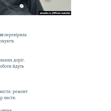
ко
перевірила
конують
льних доріг.
роботи йдуть
міста: ремонт
р листя.
жовтня