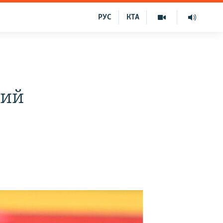
РУС
КТА
кий