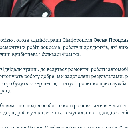
осією голова адміністрації Сімферополя
Олена Процен
ремонтних робіт, зокрема, роботу підрядників, які ви
лиці Куйбишева і бульварі Франка.
відвідали вулиці, де ведуться ремонтні роботи автомобі
иконують роботу добре, ми задоволені результатами, 
 скоро будуть завершені», –цитує Проценко пресслужба
рації.
біцяла, що щодня особисто контролюватиме все життя 
 доріг, роботу з вивезення комунальних відходів та збі
контрольної Москві Сімферопольської міської ради 25 