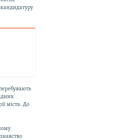
 кандидатуру
 перебувають
хідних
ї міста. До
ному
ознавство