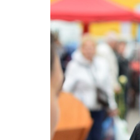
ВІДЕОУРОКИ «ELIFBE»
СВІДЧЕННЯ ОКУПАЦІЇ
УКРАЇНСЬКА ПРОБЛЕМА КРИМУ
ІНФОГРАФІКА