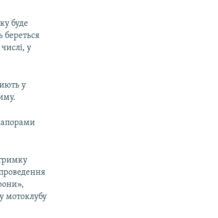
ку буде
ь береться
числі, у
иють у
иму.
прапорами
дтримку
 проведення
рони»,
ку мотоклубу