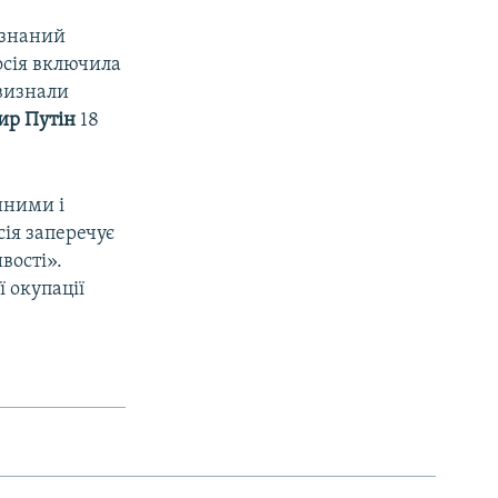
изнаний
осія включила
 визнали
ир Путін
18
нними і
сія заперечує
вості».
 окупації