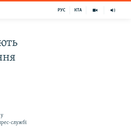
РУС
КТА
ують
ння
 у
прес-службі