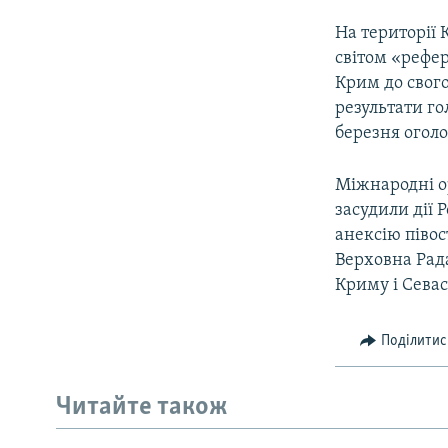
На території 
світом «рефер
Крим до свого
результати г
березня оголо
Міжнародні о
засудили дії 
анексію півос
Верховна Рада
Криму і Севас
Поділитис
Читайте також