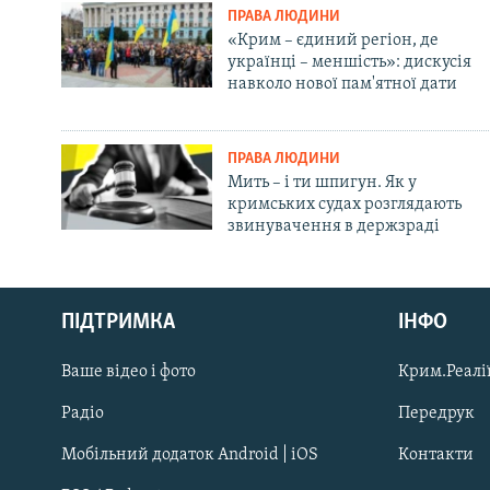
ПРАВА ЛЮДИНИ
«Крим – єдиний регіон, де
українці – меншість»: дискусія
навколо нової пам'ятної дати
ПРАВА ЛЮДИНИ
Мить – і ти шпигун. Як у
кримських судах розглядають
звинувачення в держзраді
Русский
Qırımtatar
ПІДТРИМКА
ІНФО
Ваше відео і фото
Крим.Реалії
ДОЛУЧАЙСЯ!
Радіо
Передрук
Мобільний додаток Android | iOS
Контакти