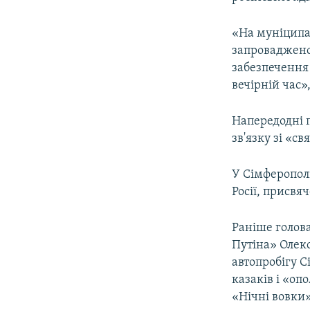
ВІДЕОУРОКИ «ELIFBE»
СВІДЧЕННЯ ОКУПАЦІЇ
«На муніципа
запроваджено
УКРАЇНСЬКА ПРОБЛЕМА КРИМУ
забезпечення 
ІНФОГРАФІКА
вечірній час»
Напередодні 
зв'язку зі «с
У Сімферополі
Росії, присвя
Раніше голов
Путіна» Олек
автопробігу С
казаків і «оп
«Нічні вовки»