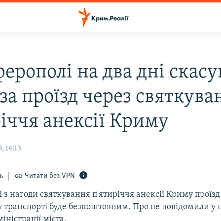
ферополі на два дні скас
за проїзд через святкува
річчя анексії Криму
, 14:13
ь
Читати без VPN
 з нагоди святкування п'ятиріччя анексії Криму проїзд
 транспорті буде безкоштовним. Про це повідомили у 
іністрації міста.