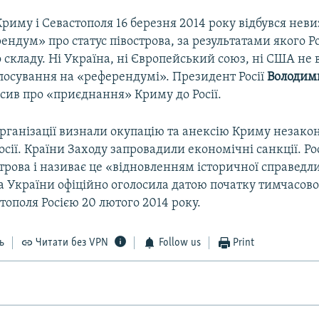
Криму і Севастополя 16 березня 2014 року відбувся нев
ендум» про статус півострова, за результатами якого Р
 складу. Ні Україна, ні Європейський союз, ні США не
олосування на «референдумі». Президент Росії
Володим
сив про «приєднання» Криму до Росії.
рганізації визнали окупацію та анексію Криму незако
Росії. Країни Заходу запровадили економічні санкції. Ро
трова і називає це «відновленням історичної справедли
 України офіційно оголосила датою початку тимчасової
тополя Росією 20 лютого 2014 року.
ь
Читати без VPN
Follow us
Print