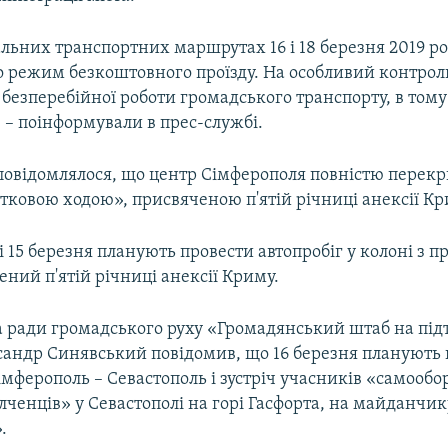
льних транспортних маршрутах 16 і 18 березня 2019 ро
 режим безкоштовного проїзду. На особливий контрол
безперебійної роботи громадського транспорту, в тому 
, – поінформували в прес-службі.
повідомлялося, що центр Сімферополя повністю перекр
вятковою ходою», присвяченою п'ятій річниці анексії Кр
 15 березня планують провести автопробіг у колоні з 
чений п'ятій річниці анексії Криму.
а ради громадського руху «Громадянський штаб на пі
сандр Синявський повідомив, що 16 березня планують
імферополь – Севастополь і зустріч учасників «самообо
олченців» у Севастополі на горі Гасфорта, на майданчи
.