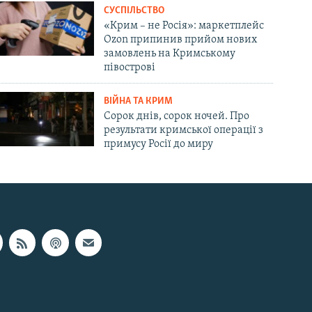
СУСПІЛЬСТВО
«Крим – не Росія»: маркетплейс
Ozon припинив прийом нових
замовлень на Кримському
півострові
ВІЙНА ТА КРИМ
Сорок днів, сорок ночей. Про
результати кримської операції з
примусу Росії до миру