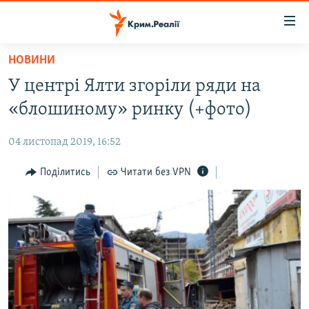
Доступність
посилання
Перейти
НОВИНИ
до
НОВИНИ
У центрі Ялти згоріли ряди на
основного
ВОДА.КРИМ
матеріалу
«блошиному» ринку (+фото)
ВІДЕО ТА ФОТО
Перейти
до
04 листопад 2019, 16:52
ПОЛІТИКА
основної
БЛОГИ
Поділитись
Читати без VPN
навігації
Перейти
ПОГЛЯД
до
ІНТЕРВ'Ю
пошуку
ВСЕ ЗА ДЕНЬ
СПЕЦПРОЕКТИ
ЯК ОБІЙТИ БЛОКУВАННЯ
ДЕПОРТАЦІЯ