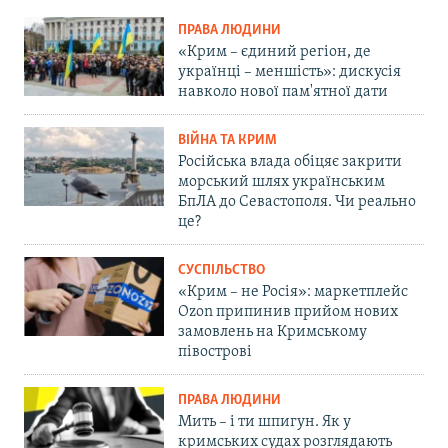
ПРАВА ЛЮДИНИ
«Крим – єдиний регіон, де
українці – меншість»: дискусія
навколо нової пам'ятної дати
ВІЙНА ТА КРИМ
Російська влада обіцяє закрити
морський шлях українським
БпЛА до Севастополя. Чи реально
це?
СУСПІЛЬСТВО
«Крим – не Росія»: маркетплейс
Ozon припинив прийом нових
замовлень на Кримському
півострові
ПРАВА ЛЮДИНИ
Мить – і ти шпигун. Як у
кримських судах розглядають