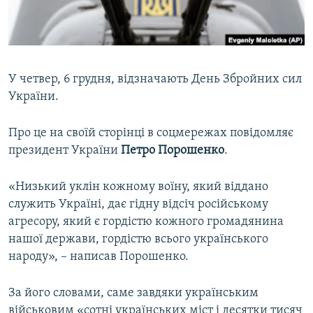
ВІДЕОУРОКИ «ELIFBE»
Русский
СВІДЧЕННЯ ОКУПАЦІЇ
Qırımtatar
УКРАЇНСЬКА ПРОБЛЕМА КРИМУ
У четвер, 6 грудня, відзначають День Збройних сил
ДОЛУЧАЙСЯ!
ІНФОГРАФІКА
України.
Про це на своїй сторінці в соцмережах повідомляє
президент України
Петро Порошенко
.
Усі сайти RFE/RL
«Низький уклін кожному воїну, який віддано
служить Україні, дає гідну відсіч російському
агресору, який є гордістю кожного громадянина
нашої держави, гордістю всього українського
народу», – написав Порошенко.
За його словами, саме завдяки українським
військовим «сотні українських міст і десятки тисяч