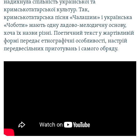
надихнула спільність української та
кримськотатарської культур. Так,
кримськотатарська пісня «Чалашим» і українська
«Чоботи» мають одну ладово-мелодичну основу,
хоча їх назви різні. Поетичний текст у жартівливій
формі передає етнографічні особливості, настрій
передвесільних приготувань і самого обряду.