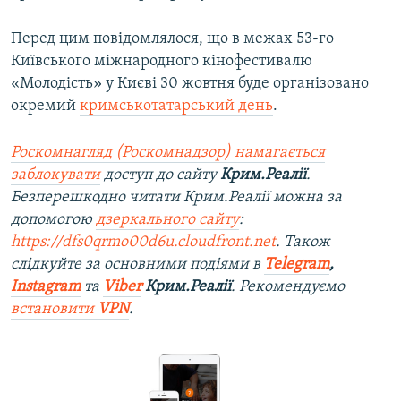
Перед цим повідомлялося, що в межах 53-го
Київського міжнародного кінофестивалю
«Молодість» у Києві 30 жовтня буде організовано
окремий
кримськотатарський день
.
Роскомнагляд (Роскомнадзор) намагається
заблокувати
доступ до сайту
Крим.Реалії
.
Безперешкодно читати Крим.Реалії можна за
допомогою
дзеркального сайту
:
https://dfs0qrmo00d6u.cloudfront.net
. Також
слідкуйте за основними подіями в
Telegram
,
Instagram
та
Viber
Крим.Реалії
. Рекомендуємо
встановити
VPN
.