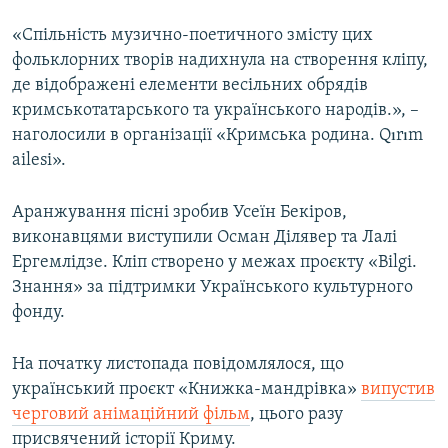
«Спільність музично-поетичного змісту цих
фольклорних творів надихнула на створення кліпу,
де відображені елементи весільних обрядів
кримськотатарського та українського народів.», –
наголосили в організації «Кримська родина. Qırım
ailesi».
Аранжування пісні зробив Усеїн Бекіров,
виконавцями виступили Осман Ділявер та Лалі
Ергемлідзе. Кліп створено у межах проєкту «Bilgi.
Знання» за підтримки Українського культурного
фонду.
На початку листопада повідомлялося, що
український проєкт «Книжка-мандрівка»
випустив
черговий анімаційний фільм
, цього разу
присвячений історії Криму.