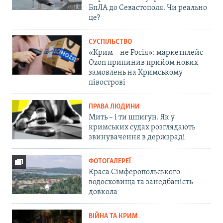
БпЛА до Севастополя. Чи реально
це?
СУСПІЛЬСТВО
«Крим – не Росія»: маркетплейс
Ozon припинив прийом нових
замовлень на Кримському
півострові
ПРАВА ЛЮДИНИ
Мить – і ти шпигун. Як у
кримських судах розглядають
звинувачення в держзраді
ФОТОГАЛЕРЕЇ
Краса Сімферопольського
водосховища та занедбаність
довкола
ВІЙНА ТА КРИМ