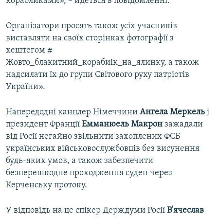
корабликами», – йдеться в повідомленні.
Організатори просять також усіх учасників
виставляти на своїх сторінках фотографії з
хештегом #
Жовто_блакитний_корабиік_на_ялинку, а також
надсилати їх до групи Світового руху патріотів
України».
Напередодні канцлер Німеччини
Ангела Меркель
і
президент Франції
Емманюель Макрон
зажадали
від Росії негайно звільнити захоплених ФСБ
українських військовослужбовців без висунення
будь-яких умов, а також забезпечити
безперешкодне проходження суден через
Керченську протоку.
У відповідь на це спікер Держдуми Росії
В'ячеслав