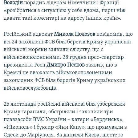
Володін
порадив лідерам Німеччини і Франції
«розібратися з ситуацією у себе вдома, перш ніж
давати такі коментарі на адресу інших країн».
Російський адвокат
Микола Полозов
повідомив, що
всі 24 захоплені ФСБ біля берегів Криму українські
військові моряки заявили слідству, що є
військовополоненими. 28 грудня прес-секретар
президента Росії
Дмитро Пєсков
заявив, що в
Кремлі не вважають військовополоненими
захоплених ФСБ біля берегів Криму українських
військовослужбовців.
25 листопада російські військові біля узбережжя
Криму таранили, обстріляли і захопили три
плавзасоби ВМС України – катери «Бердянськ»,
«Нікополь» і буксир «Яни Капу», що прямували з
Одеси до Маріуполя. За даними Києва, шестеро