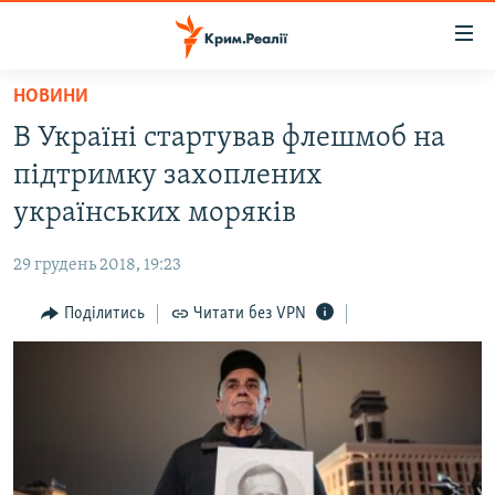
Доступність
посилання
Перейти
НОВИНИ
до
НОВИНИ
В Україні стартував флешмоб на
основного
ВОДА.КРИМ
матеріалу
підтримку захоплених
ВІДЕО ТА ФОТО
Перейти
українських моряків
до
ПОЛІТИКА
основної
29 грудень 2018, 19:23
БЛОГИ
навігації
Перейти
Поділитись
Читати без VPN
ПОГЛЯД
до
ІНТЕРВ'Ю
пошуку
ВСЕ ЗА ДЕНЬ
СПЕЦПРОЕКТИ
ЯК ОБІЙТИ БЛОКУВАННЯ
ДЕПОРТАЦІЯ