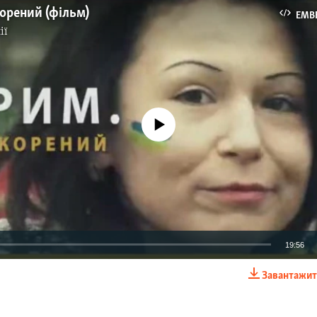
орений (фільм)
EMB
ії
No media source currently available
19:56
Завантажит
EMBED