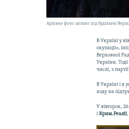
Архівне фото: мітинг під будівлею Верх
В Україні у в
окупації», ін
Верховної Рад
України. Тоді
числі, з парті
В Україні і в 
ходу на підтр
У вівторок, 2
і
Крим.Реалії