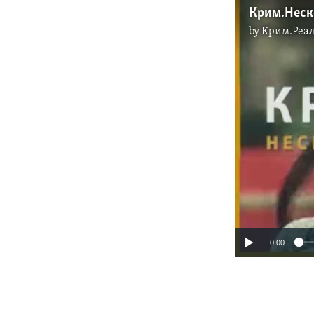
Крим.Неск
by
Крим.Реал
0:00