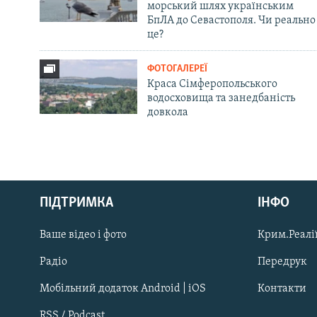
морський шлях українським
БпЛА до Севастополя. Чи реально
це?
ФОТОГАЛЕРЕЇ
Краса Сімферопольського
водосховища та занедбаність
довкола
Русский
ПІДТРИМКА
ІНФО
Qırımtatar
Ваше відео і фото
Крим.Реалії
ДОЛУЧАЙСЯ!
Радіо
Передрук
Мобільний додаток Android | iOS
Контакти
RSS / Podcast