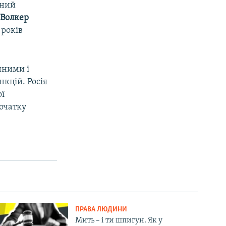
ьний
 Волкер
 років
нними і
px
width
нкцій. Росія
ої
початку
ПРАВА ЛЮДИНИ
Мить – і ти шпигун. Як у