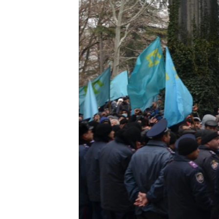
ВІДЕОУРОКИ «ELIFBE»
СВІДЧЕННЯ ОКУПАЦІЇ
УКРАЇНСЬКА ПРОБЛЕМА КРИМУ
ІНФОГРАФІКА