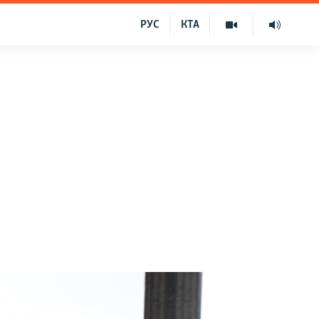
РУС
КТА