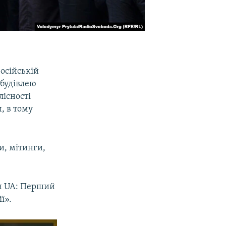
російській
 будівлею
лісності
, в тому
ми, мітинги,
фон UA: Перший
ї».