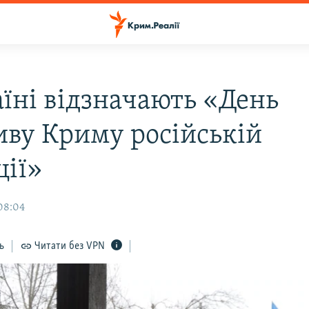
аїні відзначають «День
иву Криму російській
ції»
08:04
ь
Читати без VPN