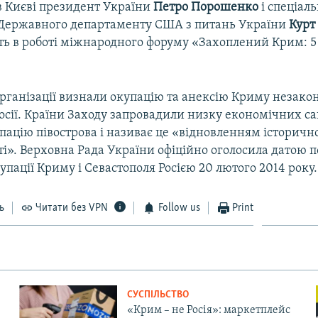
в Києві президент України
Петро Порошенко
і спеціал
Державного департаменту США з питань України
Курт
ть в роботі міжнародного форуму «Захоплений Крим: 5
рганізації визнали окупацію та анексію Криму незако
Росії. Країни Заходу запровадили низку економічних са
пацію півострова і називає це «відновленням історичн
і». Верховна Рада України офіційно оголосила датою 
упації Криму і Севастополя Росією 20 лютого 2014 року.
ь
Читати без VPN
Follow us
Print
СУСПІЛЬСТВО
«Крим – не Росія»: маркетплейс