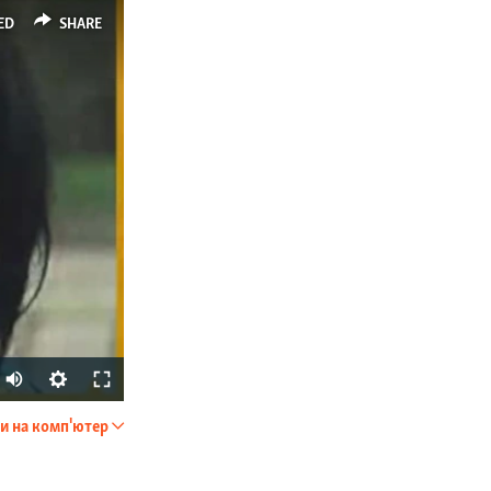
ED
SHARE
и на комп'ютер
SHARE