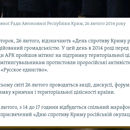
овної Ради Автономної Республіки Крим, 26 лютого 2014 року
івторок, 26 лютого, відзначають «День cпротиву Криму 
іційований громадськістю. У цей день в 2014 році перед
и АРК пройшов мітинг на підтримку територіальної ці
 мітингувальникам протистояли проросійські активісти
ї «Русское единство».
усьому світі 26 лютого проводяться акції, дискусії, фору
имку кримчан і територіальної цілісності країни.
6 лютого, з 14 до 17 години відбудеться спільний мара
, присвячений «Дню спротиву Криму російській окупаці