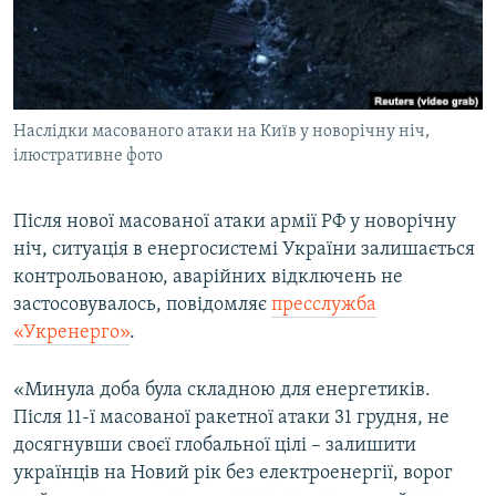
ВІДЕОУРОКИ «ELIFBE»
Русский
СВІДЧЕННЯ ОКУПАЦІЇ
Qırımtatar
УКРАЇНСЬКА ПРОБЛЕМА КРИМУ
Наслідки масованого атаки на Київ у новорічну ніч,
ДОЛУЧАЙСЯ!
ІНФОГРАФІКА
ілюстративне фото
Після нової масованої атаки армії РФ у новорічну
Усі сайти RFE/RL
ніч, ситуація в енергосистемі України залишається
контрольованою, аварійних відключень не
застосовувалось, повідомляє
пресслужба
«Укренерго»
.
«Минула доба була складною для енергетиків.
Після 11-ї масованої ракетної атаки 31 грудня, не
досягнувши своєї глобальної цілі – залишити
українців на Новий рік без електроенергії, ворог