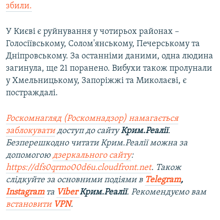
збили.
У Києві є руйнування у чотирьох районах –
Голосіївському, Солом'янському, Печерському та
Дніпровському. За останніми даними, одна людина
загинула, ще 21 поранено. Вибухи також пролунали
у Хмельницькому, Запоріжжі та Миколаєві, є
постраждалі.
Роскомнагляд (Роскомнадзор) намагається
заблокувати
доступ до сайту
Крим.Реалії
.
Безперешкодно читати Крим.Реалії можна за
допомогою
дзеркального сайту
:
https://dfs0qrmo00d6u.cloudfront.net
. Також
слідкуйте за основними подіями в
Telegram
,
Instagram
та
Viber
Крим.Реалії
. Ре
комендуємо вам
встановити
VPN
.