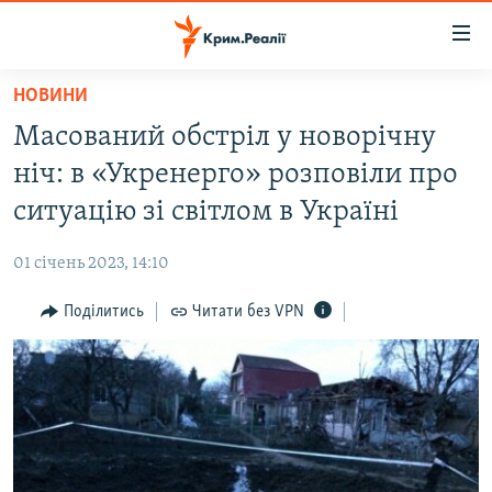
Доступність
посилання
Перейти
НОВИНИ
до
НОВИНИ
Масований обстріл у новорічну
основного
ВОДА.КРИМ
матеріалу
ніч: в «Укренерго» розповіли про
ВІДЕО ТА ФОТО
Перейти
ситуацію зі світлом в Україні
до
ПОЛІТИКА
основної
01 січень 2023, 14:10
БЛОГИ
навігації
Перейти
Поділитись
Читати без VPN
ПОГЛЯД
до
ІНТЕРВ'Ю
пошуку
ВСЕ ЗА ДЕНЬ
СПЕЦПРОЕКТИ
ЯК ОБІЙТИ БЛОКУВАННЯ
ДЕПОРТАЦІЯ