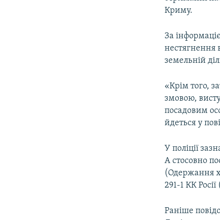
ВІДЕОУРОКИ «ELIFBE»
Криму.
СВІДЧЕННЯ ОКУПАЦІЇ
За інформаціє
УКРАЇНСЬКА ПРОБЛЕМА КРИМУ
нестягнення 
ІНФОГРАФІКА
земельній діл
«Крім того, з
змовою, висту
посадовим ос
йдеться у пов
У поліції заз
А стосовно по
(Одержання ха
291-1 КК Росі
Раніше повідо