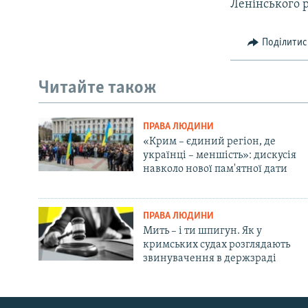
Ленінського 
Поділитис
Читайте також
ПРАВА ЛЮДИНИ
«Крим – єдиний регіон, де
українці – меншість»: дискусія
навколо нової пам'ятної дати
ПРАВА ЛЮДИНИ
Мить – і ти шпигун. Як у
кримських судах розглядають
звинувачення в держзраді
Русский