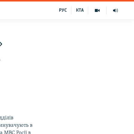
РУС
КТА
»
в
дділів
винувачують в
а МВС Росії в