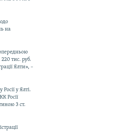
щодо
нь на
 попередньою
220 тис. руб.
ації Ялти», –
Росії у Ялті.
КК Росії
тиною 3 ст.
істрації