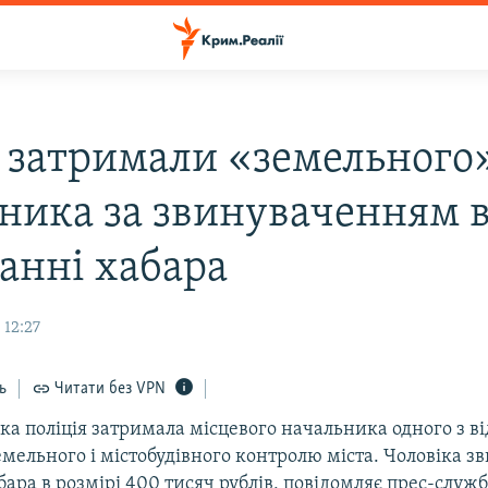
і затримали «земельного
ника за звинуваченням 
анні хабара
 12:27
ь
Читати без VPN
ька поліція затримала місцевого начальника одного з ві
мельного і містобудівного контролю міста. Чоловіка з
ара в розмірі 400 тисяч рублів, повідомляє прес-служб