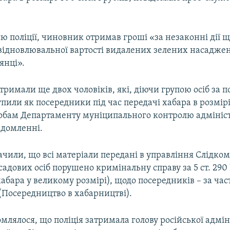
ю поліції, чиновник отримав гроші «за незаконні дії 
відновлювальної вартості видалених зелених насадже
янці».
атримали ще двох чоловіків, які, діючи групою осіб за
пили як посередники під час передачі хабара в розмірі 
обам Департаменту муніципального контролю адміністр
ідомленні.
начили, що всі матеріали передані в управління Слідкому 
садових осіб порушено кримінальну справу за 5 ст. 290 
бара у великому розмірі), щодо посередників – за час
ї (Посередництво в хабарництві).
млялося, що поліція затримала голову російської адмін