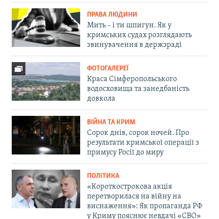
ПРАВА ЛЮДИНИ
Мить – і ти шпигун. Як у
кримських судах розглядають
звинувачення в держзраді
ФОТОГАЛЕРЕЇ
Краса Сімферопольського
водосховища та занедбаність
довкола
ВІЙНА ТА КРИМ
Сорок днів, сорок ночей. Про
результати кримської операції з
примусу Росії до миру
ПОЛІТИКА
«Короткострокова акція
перетворилася на війну на
виснаження»: Як пропаганда РФ
у Криму пояснює невдачі «СВО»