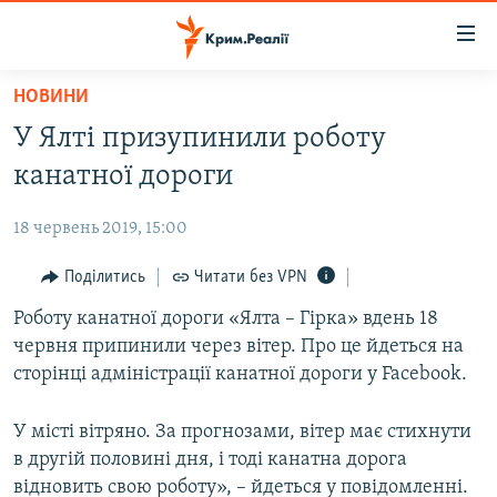
Доступність
посилання
Перейти
НОВИНИ
до
НОВИНИ
У Ялті призупинили роботу
основного
ВОДА.КРИМ
матеріалу
канатної дороги
ВІДЕО ТА ФОТО
Перейти
до
18 червень 2019, 15:00
ПОЛІТИКА
основної
БЛОГИ
Поділитись
Читати без VPN
навігації
Перейти
ПОГЛЯД
Роботу канатної дороги «Ялта – Гірка» вдень 18
до
червня припинили через вітер. Про це йдеться на
ІНТЕРВ'Ю
пошуку
сторінці адміністрації канатної дороги у Facebook.
ВСЕ ЗА ДЕНЬ
У місті вітряно. За прогнозами, вітер має стихнути
СПЕЦПРОЕКТИ
в другій половині дня, і тоді канатна дорога
ЯК ОБІЙТИ БЛОКУВАННЯ
ДЕПОРТАЦІЯ
відновить свою роботу», – йдеться у повідомленні.