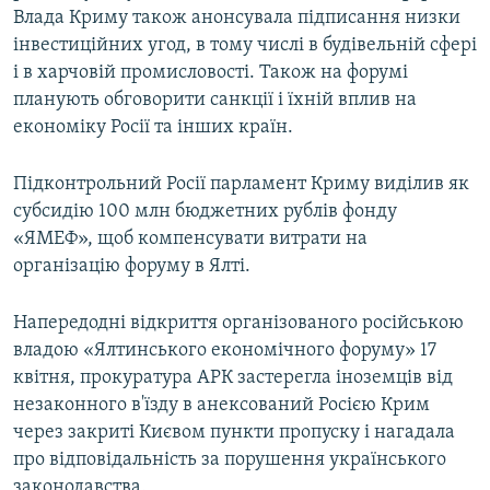
Влада Криму також анонсувала підписання низки
інвестиційних угод, в тому числі в будівельній сфері
і в харчовій промисловості. Також на форумі
планують обговорити санкції і їхній вплив на
економіку Росії та інших країн.
Підконтрольний Росії парламент Криму виділив як
субсидію 100 млн бюджетних рублів фонду
«ЯМЕФ», щоб компенсувати витрати на
організацію форуму в Ялті.
Напередодні відкриття організованого російською
владою «Ялтинського економічного форуму» 17
квітня, прокуратура АРК застерегла іноземців від
незаконного в'їзду в анексований Росією Крим
через закриті Києвом пункти пропуску і нагадала
про відповідальність за порушення українського
законодавства.