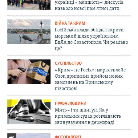
українці – меншість»: дискусія
навколо нової пам'ятної дати
ВІЙНА ТА КРИМ
Російська влада обіцяє закрити
морський шлях українським
БпЛА до Севастополя. Чи реально
це?
СУСПІЛЬСТВО
«Крим – не Росія»: маркетплейс
Ozon припинив прийом нових
замовлень на Кримському
півострові
ПРАВА ЛЮДИНИ
Мить – і ти шпигун. Як у
кримських судах розглядають
звинувачення в держзраді
ФОТОГАЛЕРЕЇ