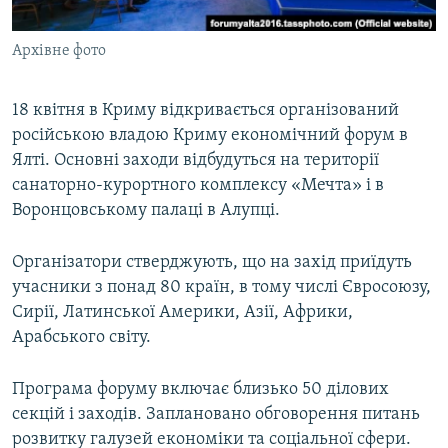
ВІДЕОУРОКИ «ELIFBE»
Русский
Архівне фото
СВІДЧЕННЯ ОКУПАЦІЇ
Qırımtatar
УКРАЇНСЬКА ПРОБЛЕМА КРИМУ
18 квітня в Криму відкривається організований
ДОЛУЧАЙСЯ!
ІНФОГРАФІКА
російською владою Криму економічний форум в
Ялті. Основні заходи відбудуться на території
санаторно-курортного комплексу «Мечта» і в
Воронцовському палаці в Алупці.
Усі сайти RFE/RL
Організатори стверджують, що на захід приїдуть
учасники з понад 80 країн, в тому числі Євросоюзу,
Сирії, Латинської Америки, Азії, Африки,
Арабського світу.
Програма форуму включає близько 50 ділових
секцій і заходів. Заплановано обговорення питань
розвитку галузей економіки та соціальної сфери.