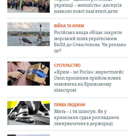
українці – меншість»: дискусія
навколо нової пам'ятної дати
ВІЙНА ТА КРИМ
Російська влада обіцяє закрити
морський шлях українським
БпЛА до Севастополя. Чи реально
це?
СУСПІЛЬСТВО
«Крим – не Росія»: маркетплейс
Ozon припинив прийом нових
замовлень на Кримському
півострові
ПРАВА ЛЮДИНИ
Мить – і ти шпигун. Як у
кримських судах розглядають
звинувачення в держзраді