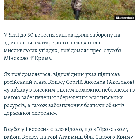
ВІДЕОУРОКИ «ELIFBE»
Русский
СВІДЧЕННЯ ОКУПАЦІЇ
Qırımtatar
УКРАЇНСЬКА ПРОБЛЕМА КРИМУ
У Ялті до 30 вересня запровадили заборону на
ДОЛУЧАЙСЯ!
ІНФОГРАФІКА
здійснення аматорського полювання в
мисливських угіддях, повідомляє прес-служба
Мінекології Криму.
Усі сайти RFE/RL
Як повідомляється, відповідний указ підписав
російський глава Криму Сергій Аксенов (Аксьонов)
«у зв'язку з високим рівнем пожежної небезпеки і з
метою забезпечення збереження мисливських
ресурсів, а також забезпечення безпеки об'єктів
державної охорони».
В суботу 1 вересня стало відомо, що в Кіровському
районі Криму на горі Агармиш біля Старого Криму