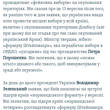
проводитиме «фейкових виборів» на окупованих
територіях. Він сказав про це 13 вересня після того,
як раніше того ж дня заявив, що українська влада
хоче провести місцеві вибори у всій країні,
включно з окупованими територіями Донбасу (але
при цьому він не згадав про так само окупований
український Крим). Міністр твердив, нібито
«формулу Штайнмаєра», яка передбачає вибори в
ОРДЛО, «узгодили» під час президентства
Петра
Порошенка
. Він запевнив, що в цьому «немає
нічого цікавого або такого, щоб звинувачували у
зраді або перемозі».
За день до цього президент України
Володимир
Зеленський
заявив, що Київ наполягає на зустрічі
лідерів країн «нормандського формату» у вересні.
Він зазначив, що лідери країн «нормандської
четвірки» розглядатимуть «формулу Штайнмаєра