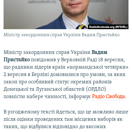
ВІДЕОУРОКИ «ELIFBE»
Русский
СВІДЧЕННЯ ОКУПАЦІЇ
Qırımtatar
УКРАЇНСЬКА ПРОБЛЕМА КРИМУ
Міністр закордонних справ України Вадим Пристайко
ДОЛУЧАЙСЯ!
ІНФОГРАФІКА
Міністр закордонних справ України
Вадим
Пристайко
повідомив у Верховній Раді 18 вересня,
Усі сайти RFE/RL
що радники лідерів країн «нормандської четвірки»
2 вересня в Берліні домовилися про умови, за яких
закон про особливий статус окремих районів
Донецької та Луганської областей (ОРДЛО)
повністю набере чинності, інформує
Радіо Свобода
.
В узгодженому тексті йдеться, що це можливо лише
після оцінки проведених там місцевих виборів як
таких, що відбулися відповідно до високих