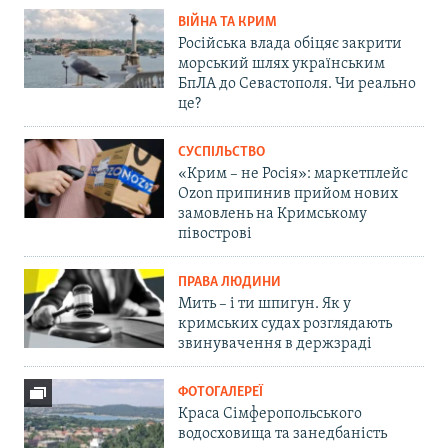
ВІЙНА ТА КРИМ
Російська влада обіцяє закрити
морський шлях українським
БпЛА до Севастополя. Чи реально
це?
СУСПІЛЬСТВО
«Крим – не Росія»: маркетплейс
Ozon припинив прийом нових
замовлень на Кримському
півострові
ПРАВА ЛЮДИНИ
Мить – і ти шпигун. Як у
кримських судах розглядають
звинувачення в держзраді
ФОТОГАЛЕРЕЇ
Краса Сімферопольського
водосховища та занедбаність