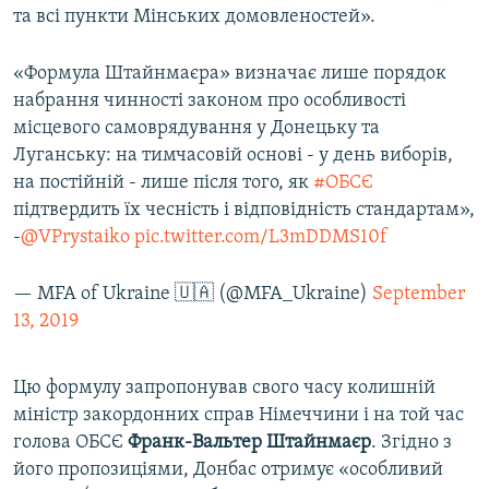
та всі пункти Мінських домовленостей».
«Формула Штайнмаєра» визначає лише порядок
набрання чинності законом про особливості
місцевого самоврядування у Донецьку та
Луганську: на тимчасовій основі - у день виборів,
на постійній - лише після того, як
#ОБСЄ
підтвердить їх чесність і відповідність стандартам»,
-
@VPrystaiko
pic.twitter.com/L3mDDMS10f
— MFA of Ukraine 🇺🇦 (@MFA_Ukraine)
September
13, 2019
Цю формулу запропонував свого часу колишній
міністр закордонних справ Німеччини і на той час
голова ОБСЄ
Франк-Вальтер Штайнмаєр
. Згідно з
його пропозиціями, Донбас отримує «особливий