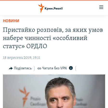
Доступність
посилання
Перейти
НОВИНИ
до
НОВИНИ
Пристайко розповів, за яких умов
основного
ВОДА.КРИМ
матеріалу
набере чинності «особливий
ВІДЕО ТА ФОТО
Перейти
статус» ОРДЛО
до
ПОЛІТИКА
основної
18 вересень 2019, 19:11
БЛОГИ
навігації
Перейти
Поділитись
Читати без VPN
ПОГЛЯД
до
ІНТЕРВ'Ю
пошуку
ВСЕ ЗА ДЕНЬ
СПЕЦПРОЕКТИ
ЯК ОБІЙТИ БЛОКУВАННЯ
ДЕПОРТАЦІЯ