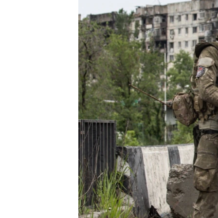
ВІДЕОУРОКИ «ELIFBE»
СВІДЧЕННЯ ОКУПАЦІЇ
УКРАЇНСЬКА ПРОБЛЕМА КРИМУ
ІНФОГРАФІКА