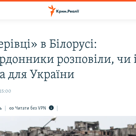
рівці» в Білорусі:
рдонники розповіли, чи 
за для України
 15:00
ь
Читати без VPN