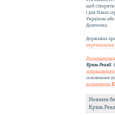
щоб створити 
і для більш с
Україною або 
Демченко.
Державна при
перекидання 
Роскомнагляд
Крим.Реалії
.
дзеркального
основними по
встановити
V
Новини бе
Крим.Реал