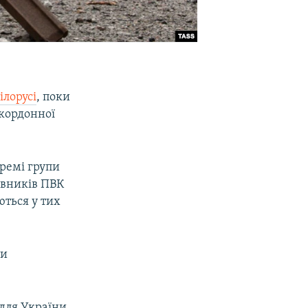
ілорусі
, поки
икордонної
кремі групи
авників ПВК
ються у тих
ти
 для України,