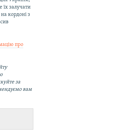
е їх залучати
 на кордоні з
осив
мацію про
йту
ою
дкуйте за
омендуємо вам