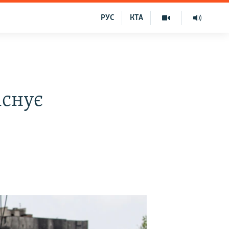
РУС
КТА
існує