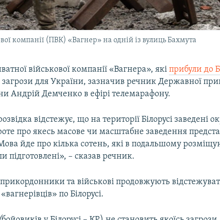
ої компанії (ПВК) «Вагнер» на одній із вулиць Бахмута
атної військової компанії «Вагнера», які
прибули до Б
ь загрози для України, зазначив речник Державної пр
ни Андрій Демченко в ефірі телемарафону.
озвідка відстежує, що на території Білорусі заведені о
роте про якесь масове чи масштабне заведення предст
Мова йде про кілька сотень, які в подальшому розміщу
ли підготовлені», – сказав речник.
о прикордонники та військові продовжують відстежува
вагнерівців» по Білорусі.
(
бойовиків у Білорусі – КР.) не становить якоїсь загрози