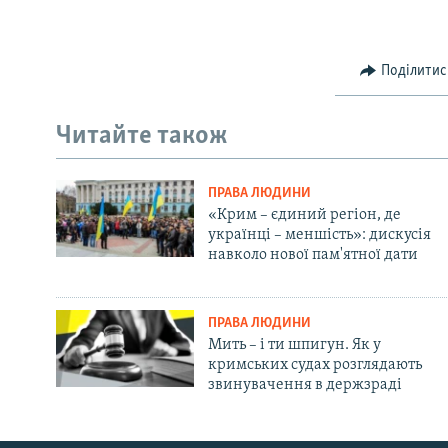
Поділитис
Читайте також
ПРАВА ЛЮДИНИ
«Крим – єдиний регіон, де
українці – меншість»: дискусія
навколо нової пам'ятної дати
ПРАВА ЛЮДИНИ
Мить – і ти шпигун. Як у
кримських судах розглядають
звинувачення в держзраді
Русский