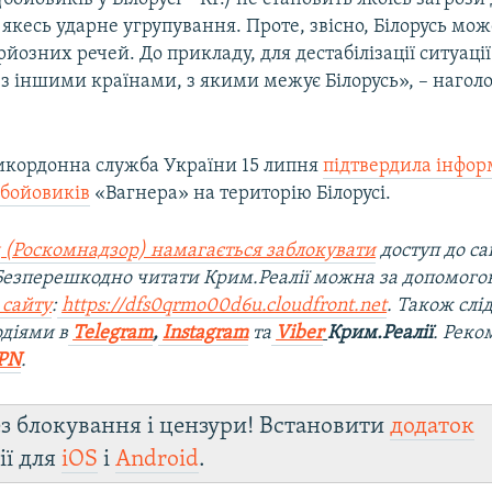
якесь ударне угрупування. Проте, звісно, Білорусь мож
ерйозних речей. До прикладу, для дестабілізації ситуації
з іншими країнами, з якими межує Білорусь», – нагол
кордонна служба України 15 липня
підтвердила інфор
бойовиків
«Вагнера» на територію Білорусі.
 (Роскомнадзор) намагається заблокувати
доступ до са
 Безперешкодно читати Крим.Реалії можна за допомог
 сайту
:
https://dfs0qrmo00d6u.cloudfront.net
. Також слі
діями в
Telegram
,
Instagram
та
Viber
Крим.Реалії
. Рек
PN
.
з блокування і цензури! Встановити
додаток
ії для
iOS
і
Android
.