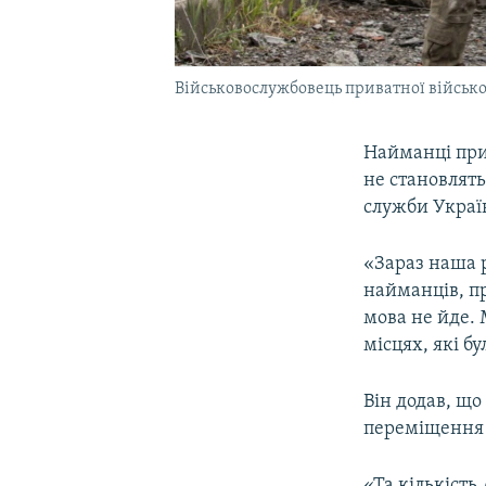
Військовослужбовець приватної військов
Найманці прив
не становлят
служби Украї
«Зараз наша р
найманців, п
мова не йде. 
місцях, які бу
Він додав, щ
переміщення «
«Та кількість