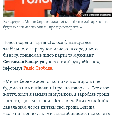
ВІДЕОУРОКИ «ELIFBE»
Русский
СВІДЧЕННЯ ОКУПАЦІЇ
Qırımtatar
Вакарчук: «Ми не беремо жодної копійки в олігархів і не
УКРАЇНСЬКА ПРОБЛЕМА КРИМУ
будемо з ними ніколи ні про що говорити»
ДОЛУЧАЙСЯ!
ІНФОГРАФІКА
Новостворена партія «Голос» фінансується
здебільшого за рахунок малого та середнього
бізнесу, повідомив лідер партії та музикант
Усі сайти RFE/RL
Святослав Вакарчук
у коментарі руху «Чесно»,
інформує
Радіо Свобода
.​
«Ми не беремо жодної копійки в олігархів і не
будемо з ними ніколи ні про що говорити. Все своє
життя, коли я займався музикою, я заробляв гроші
від того, що велика кількість звичайних українців
давала нам через квитки свої гроші. Більша
частина грошей, які ми зараз збираємо, надходить