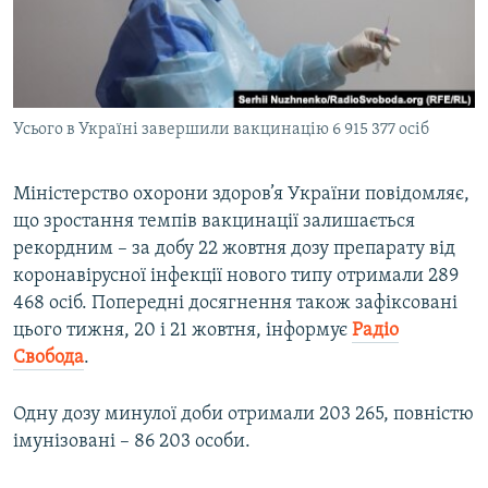
ВІДЕОУРОКИ «ELIFBE»
Русский
СВІДЧЕННЯ ОКУПАЦІЇ
Qırımtatar
УКРАЇНСЬКА ПРОБЛЕМА КРИМУ
Усього в Україні завершили вакцинацію 6 915 377 осіб
ДОЛУЧАЙСЯ!
ІНФОГРАФІКА
Міністерство охорони здоров’я України повідомляє,
що зростання темпів вакцинації залишається
Усі сайти RFE/RL
рекордним – за добу 22 жовтня дозу препарату від
коронавірусної інфекції нового типу отримали 289
468 осіб. Попередні досягнення також зафіксовані
цього тижня, 20 і 21 жовтня, інформує
Радіо
Свобода
.
Одну дозу минулої доби отримали 203 265, повністю
імунізовані – 86 203 особи.