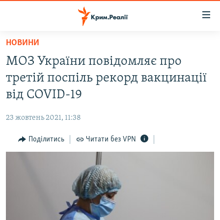
Доступність
посилання
Перейти
НОВИНИ
до
НОВИНИ
МОЗ України повідомляє про
основного
ВОДА.КРИМ
матеріалу
третій поспіль рекорд вакцинації
ВІДЕО ТА ФОТО
Перейти
від COVID-19
до
ПОЛІТИКА
основної
23 жовтень 2021, 11:38
БЛОГИ
навігації
Перейти
Поділитись
Читати без VPN
ПОГЛЯД
до
ІНТЕРВ'Ю
пошуку
ВСЕ ЗА ДЕНЬ
СПЕЦПРОЕКТИ
ЯК ОБІЙТИ БЛОКУВАННЯ
ДЕПОРТАЦІЯ