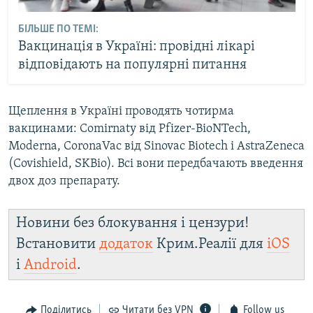
БІЛЬШЕ ПО ТЕМІ:
Вакцинація в Україні: провідні лікарі
відповідають на популярні питання
Щеплення в Україні проводять чотирма
вакцинами: Comirnaty від Pfizer-BioNTech,
Moderna, CoronaVac від Sinovac Biotech і AstraZeneca
(Covishield, SKBio). Всі вони передбачають введення
двох доз препарату.
Новини без блокування і цензури!
Встановити
додаток
Крим.Реалії для
iOS
і
Android
.
Поділитись
Читати без VPN
Follow us