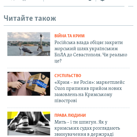
Читайте також
ВІЙНА ТА КРИМ
Російська влада обіцяє закрити
морський шлях українським
БпЛА до Севастополя. Чи реально
це?
СУСПІЛЬСТВО
«Крим – не Росія»: маркетплейс
Ozon припинив прийом нових
замовлень на Кримському
півострові
ПРАВА ЛЮДИНИ
Мить – і ти шпигун. Як у
кримських судах розглядають
звинувачення в держзраді