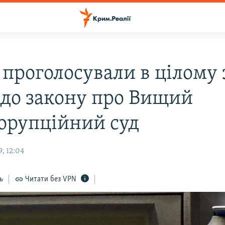
 проголосували в цілому 
 до закону про Вищий
орупційний суд
, 12:04
ь
Читати без VPN