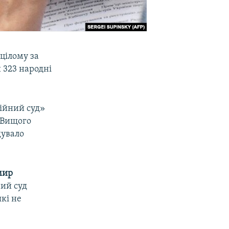
 цілому за
 323 народні
ійний суд»
о Вищого
дувало
мир
ний суд
кі не