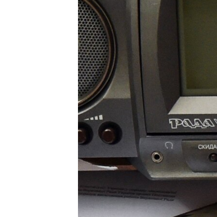
ВІДЕОУРОКИ «ELIFBE»
СВІДЧЕННЯ ОКУПАЦІЇ
УКРАЇНСЬКА ПРОБЛЕМА КРИМУ
ІНФОГРАФІКА