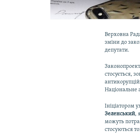
Верховна Рада
зміни до зак
депутати.
Законопроект
стосується, з
антикорупційн
Національне 
Ініціатором у
Зеленський
,
можуть потра
стосуються то