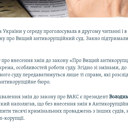
 України у середу проголосувала в другому читанні і в
ону про Вищий антикорупційний суд. Закно підтримали
 про внесення змін до закону «Про Вищий антикорупц
окрема, особливостей роботи суду. Згідно зі змінами, д
ого суду передаватимуться лише ті справи, які розслі
антикорупційне бюро.
хвалення змін до закону про ВАКС є президент
Володи
 який наполягав, що без внесення змін в Антикорупцій
пити тисячі кримінальних проваджень з інших судів, я
п-корупції.