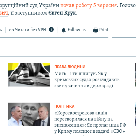
орупційний суд України
почав роботу 5 вересня
.​ Голов
вич
, її заступником
Євген Крук
.
ь
Читати без VPN
Follow us
Print
ПРАВА ЛЮДИНИ
Мить – і ти шпигун. Як у
кримських судах розглядають
звинувачення в держзраді
ПОЛІТИКА
«Короткострокова акція
перетворилася на війну на
виснаження»: Як пропаганда РФ
у Криму пояснює невдачі «СВО»