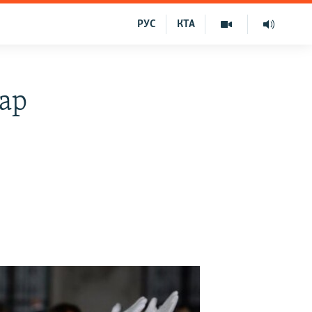
РУС
КТА
пар