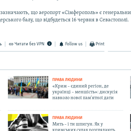
 зазначають, що аеропорт «Сімферополь» є генеральн
ерського балу, що відбудеться 16 червня в Севастополі.
ь
Читати без VPN
Follow us
Print
ПРАВА ЛЮДИНИ
«Крим – єдиний регіон, де
українці – меншість»: дискусія
навколо нової пам'ятної дати
ПРАВА ЛЮДИНИ
Мить – і ти шпигун. Як у
кримських судах розглядають