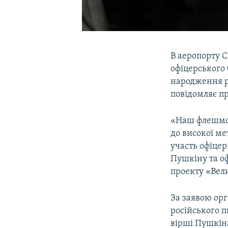
В аеропорту С
офіцерського 
народження р
повідомляє п
«Наш флешмоб
до високої ме
участь офіцер
Пушкіну та оф
проекту «Вел
За заявою орг
російського п
вірші Пушкіна