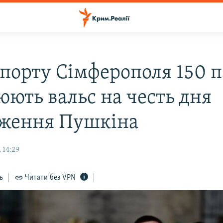
опорту Сімферополя 150 
юють вальс на честь дня
ження Пушкіна
 14:29
ь
Читати без VPN