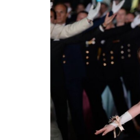
ВІДЕОУРОКИ «ELIFBE»
СВІДЧЕННЯ ОКУПАЦІЇ
УКРАЇНСЬКА ПРОБЛЕМА КРИМУ
ІНФОГРАФІКА