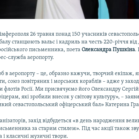
імферополя 26 травня понад 150 учасників севастополь
балу станцюють вальс і кадриль на честь 220-річчя від
осійського письменника, поета
Олександра Пушкіна
.
рес-служба аеропорту.
 в аеропорту – це, образно кажучи, творчий екіпаж, 
ти, союз повітряних і морських кораблів – адже у заход
и флотів Росії. Ми присвячуємо його Олександру Сергі
іцерам, які зробили внесок у світову культуру», – заяв
икий севастопольський офіцерський бал» Катерина Гра
анізаторів, захід відбудеться «в день народження вели
исьменника за старим стилем». Під час акції також зв
 і класичні музичні твори.