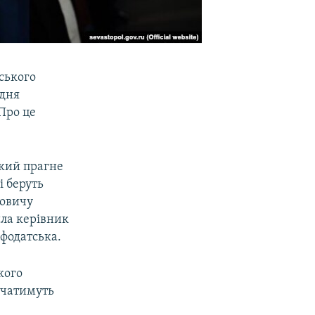
ського
 дня
 Про це
який прагне
і беруть
йовичу
ила керівник
фодатська.
кого
учатимуть