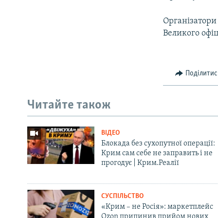
Організатори
Великого офіц
Поділитис
Читайте також
ВІДЕО
Блокада без сухопутної операції:
Крим сам себе не заправить і не
прогодує | Крим.Реалії
СУСПІЛЬСТВО
«Крим – не Росія»: маркетплейс
Ozon припинив прийом нових