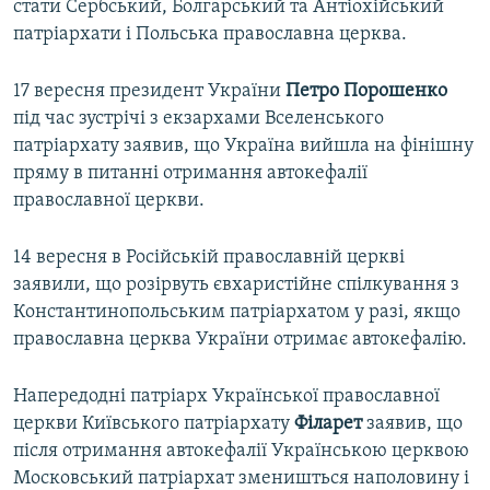
стати Сербський, Болгарський та Антіохійський
патріархати і Польська православна церква.
17 вересня президент України
Петро Порошенко
під час зустрічі з екзархами Вселенського
патріархату заявив, що Україна вийшла на фінішну
пряму в питанні отримання автокефалії
православної церкви.
14 вересня в Російській православній церкві
заявили, що розірвуть євхаристійне спілкування з
Константинопольським патріархатом у разі, якщо
православна церква України отримає автокефалію.
Напередодні патріарх Української православної
церкви Київського патріархату
Філарет
заявив, що
після отримання автокефалії Українською церквою
Московський патріархат зменишться наполовину і