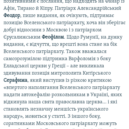
позитивними є послання, що надходять на Фанар із
Афін, Тирано й Кіпру. Патріарх Александрійський
Феодор
, пише видання, як очікують, підтримає
позицію Вселенського патріархату, хоча він зберігає
добрі відносини з Москвою і з патріархом
Єрусалимським
Феофілом
. Щодо Румунії, на думку
видання, є відчуття, що врешті вона стане на бік
Вселенського патріархату. Також вважалася
самозрозумілою підтримка Варфоломія з боку
Елладської церкви у Греції – але викликала
здивування позиція митрополита Китірського
Серафима
, який виступив із різкою критикою
«впертого наполягання Вселенського патріархату
надати автокефалію розкольникам в Україні, яких
відкинула наша свята православна церква… і які
становлять незначну меншість українського
народу», мовиться у статті. З іншого боку,
соратниками Московського патріархату можуть