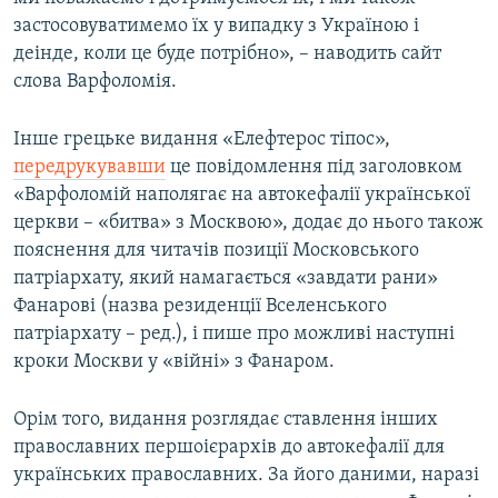
застосовуватимемо їх у випадку з Україною і
деінде, коли це буде потрібно», – наводить сайт
слова Варфоломія.
Інше грецьке видання «Елефтерос тіпос»,
передрукувавши
це повідомлення під заголовком
«Варфоломій наполягає на автокефалії української
церкви – «битва» з Москвою», додає до нього також
пояснення для читачів позиції Московського
патріархату, який намагається «завдати рани»
Фанарові (назва резиденції Вселенського
патріархату – ред.), і пише про можливі наступні
кроки Москви у «війні» з Фанаром.
Орім того, видання розглядає ставлення інших
православних першоієрархів до автокефалії для
українських православних. За його даними, наразі