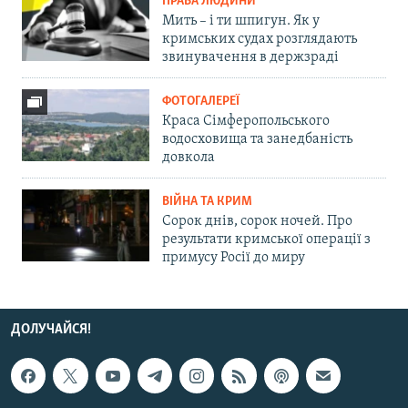
ПРАВА ЛЮДИНИ
Мить – і ти шпигун. Як у
кримських судах розглядають
звинувачення в держзраді
ФОТОГАЛЕРЕЇ
Краса Сімферопольського
водосховища та занедбаність
довкола
ВІЙНА ТА КРИМ
Сорок днів, сорок ночей. Про
результати кримської операції з
примусу Росії до миру
ДОЛУЧАЙСЯ!