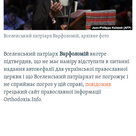
ВІДЕОУРОКИ «ELIFBE»
Русский
СВІДЧЕННЯ ОКУПАЦІЇ
Qırımtatar
УКРАЇНСЬКА ПРОБЛЕМА КРИМУ
Вселенський патріарх Варфоломій, архівне фото
ДОЛУЧАЙСЯ!
ІНФОГРАФІКА
Вселенський патріарх
Варфоломій
вкотре
підтвердив, що не має наміру відступати в питанні
Усі сайти RFE/RL
надання автокефалії для української православної
церкви і що Вселенський патріархат не погрожує і
не сприймає погроз у цій справі,
повідомив
грецький сайт православної інформації
Orthodoxia.Info.