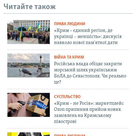
Читайте також
ПРАВА ЛЮДИНИ
«Крим – єдиний регіон, де
українці – меншість»: дискусія
навколо нової пам'ятної дати
ВІЙНА ТА КРИМ
Російська влада обіцяє закрити
морський шлях українським
БпЛА до Севастополя. Чи реально
це?
СУСПІЛЬСТВО
«Крим – не Росія»: маркетплейс
Ozon припинив прийом нових
замовлень на Кримському
півострові