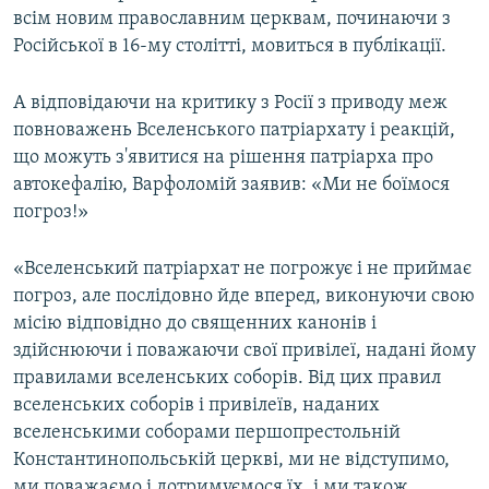
всім новим православним церквам, починаючи з
Російської в 16-му столітті, мовиться в публікації.
А відповідаючи на критику з Росії з приводу меж
повноважень Вселенського патріархату і реакцій,
що можуть з'явитися на рішення патріарха про
автокефалію, Варфоломій заявив: «Ми не боїмося
погроз!»
«Вселенський патріархат не погрожує і не приймає
погроз, але послідовно йде вперед, виконуючи свою
місію відповідно до священних канонів і
здійснюючи і поважаючи свої привілеї, надані йому
правилами вселенських соборів. Від цих правил
вселенських соборів і привілеїв, наданих
вселенськими соборами першопрестольній
Константинопольській церкві, ми не відступимо,
ми поважаємо і дотримуємося їх, і ми також