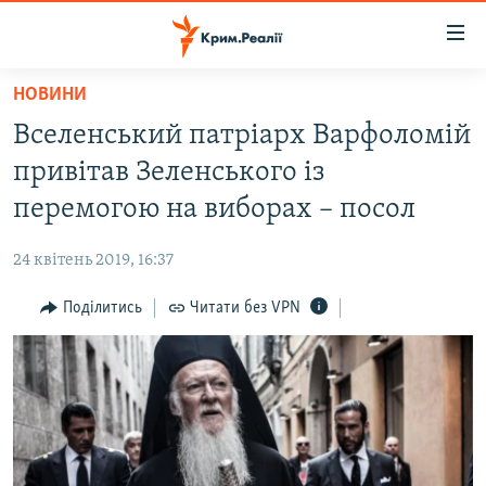
Доступність
посилання
Перейти
НОВИНИ
до
НОВИНИ
Вселенський патріарх Варфоломій
основного
ВОДА.КРИМ
матеріалу
привітав Зеленського із
ВІДЕО ТА ФОТО
Перейти
перемогою на виборах – посол
до
ПОЛІТИКА
основної
24 квітень 2019, 16:37
БЛОГИ
навігації
Перейти
Поділитись
Читати без VPN
ПОГЛЯД
до
ІНТЕРВ'Ю
пошуку
ВСЕ ЗА ДЕНЬ
СПЕЦПРОЕКТИ
ЯК ОБІЙТИ БЛОКУВАННЯ
ДЕПОРТАЦІЯ