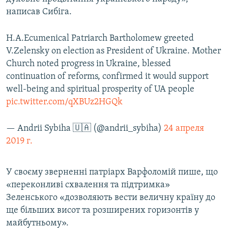
написав Сибіга.
H.A.Ecumenical Patriarch Bartholomew greeted
V.Zelensky on election as President of Ukraine. Mother
Church noted progress in Ukraine, blessed
continuation of reforms, confirmed it would support
well-being and spiritual prosperity of UA people
pic.twitter.com/qXBUz2HGQk
— Andrii Sybiha 🇺🇦 (@andrii_sybiha)
24 апреля
2019 г.
У своєму зверненні патріарх Варфоломій пише, що
«переконливі схвалення та підтримка»
Зеленського «дозволяють вести величну країну до
ще більших висот та розширених горизонтів у
майбутньому».