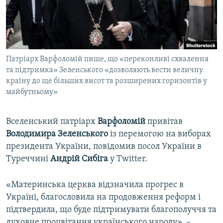
ВІДЕОУРОКИ «ELIFBE»
Русский
СВІДЧЕННЯ ОКУПАЦІЇ
Qırımtatar
УКРАЇНСЬКА ПРОБЛЕМА КРИМУ
Патріарх Варфоломій пише, що «переконливі схвалення
ДОЛУЧАЙСЯ!
ІНФОГРАФІКА
та підтримка» Зеленського «дозволяють вести величну
країну до ще більших висот та розширених горизонтів у
майбутньому»
Усі сайти RFE/RL
Вселенський патріарх
Варфоломій
привітав
Володимира Зеленського
із перемогою на виборах
президента України, повідомив посол України в
Туреччині
Андрій Сибіга
у Twitter.
«Материнська церква відзначила прогрес в
Україні, благословила на продовження реформ і
підтвердила, що буде підтримувати благополуччя та
духовне процвітання українського народу», –