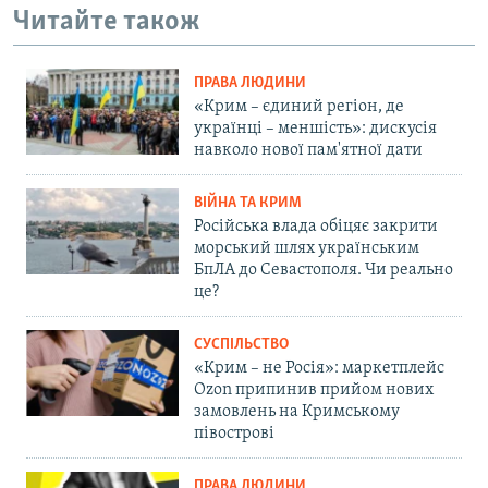
Читайте також
ПРАВА ЛЮДИНИ
«Крим – єдиний регіон, де
українці – меншість»: дискусія
навколо нової пам'ятної дати
ВІЙНА ТА КРИМ
Російська влада обіцяє закрити
морський шлях українським
БпЛА до Севастополя. Чи реально
це?
СУСПІЛЬСТВО
«Крим – не Росія»: маркетплейс
Ozon припинив прийом нових
замовлень на Кримському
півострові
ПРАВА ЛЮДИНИ