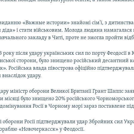
 виданню «Важные истории» знайомі сім'ї, з дитинства
 діда» і стати військовим. Молода людина намагалася 
авчального закладу в Читі, проте не змогла пройти відб
3 року після удару українських сил по порту Феодосії в 
нської сторони, було знищено російський десантний к
». Російська влада півострова офіційно підтверджувал
 внаслідок удару.
дару міністр оборони Великої Британії Грант Шаппс зая
и місяці було знищено 20% російського Чорноморського
домінування Росії в Чорному морі зараз поставлене під
і оборони Росії підтверджували удар Збройних сил Укр
ораблю «Новочеркасск» у Феодосії.