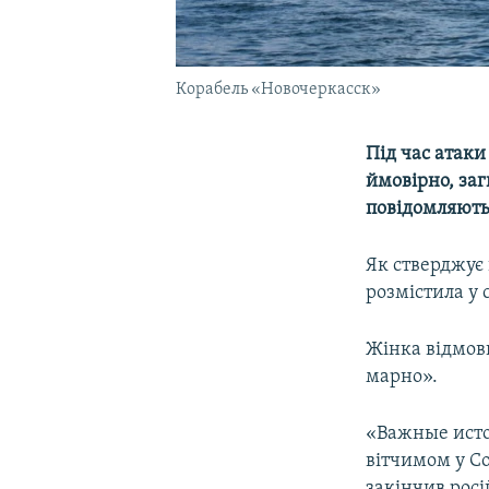
Корабель «Новочеркасск»
Під час атаки
ймовірно, за
повідомляют
Як стверджує
розмістила у 
Жінка відмови
марно».
«Важные истор
вітчимом у Cо
закінчив росі