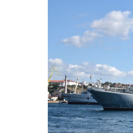
ВІДЕОУРОКИ «ELIFBE»
СВІДЧЕННЯ ОКУПАЦІЇ
УКРАЇНСЬКА ПРОБЛЕМА КРИМУ
ІНФОГРАФІКА