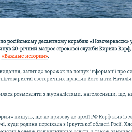
 по російському десантному кораблю «Новочеркасск» у 
гинув 20-річний матрос строкової служби Кирило Корф,
ь
«Важные истории»
.
 видання, запит до ворожок на пошук інформації про с
співтоваристві езотеричних практик його мати Наталія
лася розмовляти з журналістами, наголосивши, що, на 
ии» пишуть, що до призову до армії РФ Корф жив із м
чі, куди родина переїхала з Іркутської області Росії. Х
йський Коледж полікультурної освіти, а також займав