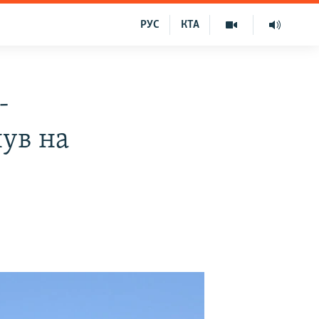
РУС
КТА
-
нув на