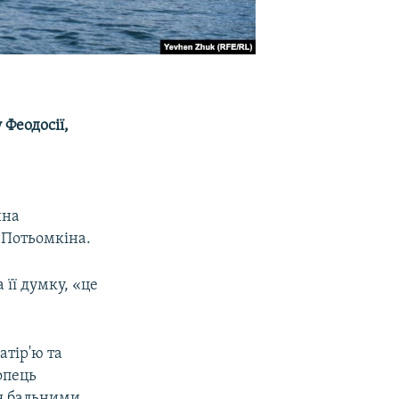
Феодосії,
ина
 Потьомкіна.
її думку, «це
атір'ю та
лопець
ся бальними