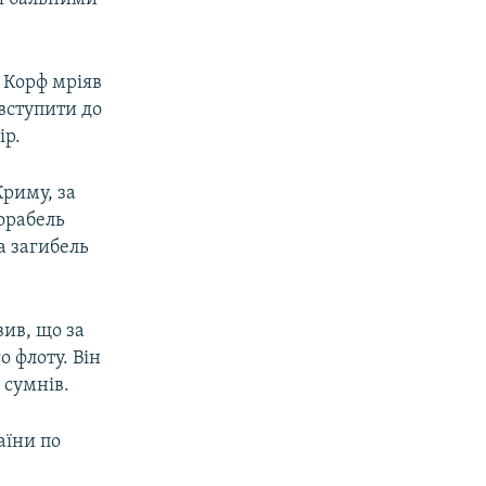
 Корф мріяв
вступити до
ір.
Криму, за
орабель
а загибель
вив, що за
 флоту. Він
 сумнів.
аїни по