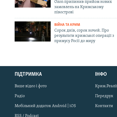
Ozon припинив прийом нових
замовлень на Кримському
півострові
ВІЙНА ТА КРИМ
Сорок днів, сорок ночей. Про
результати кримської операції з
примусу Росії до миру
Русский
ПІДТРИМКА
ІНФО
Qırımtatar
Ваше відео і фото
Крим.Реалії
ДОЛУЧАЙСЯ!
Радіо
Передрук
Мобільний додаток Android | iOS
Контакти
RSS / Podcast