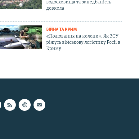
водосховища та занедбаність
довкола
ВІЙНА ТА КРИМ
«Полювання на колони». Як ЗСУ
ріжуть військову логістику Росії в
Криму