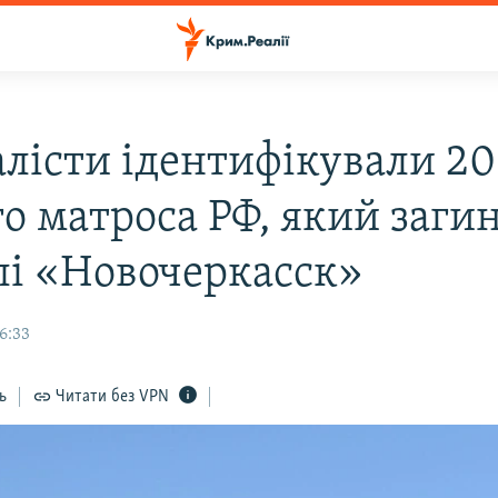
лісти ідентифікували 20
о матроса РФ, який заги
лі «Новочеркасск»
16:33
ь
Читати без VPN