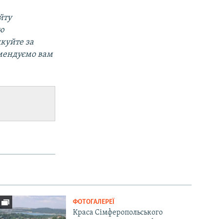
йту
ою
дкуйте за
омендуємо вам
ФОТОГАЛЕРЕЇ
Краса Сімферопольського