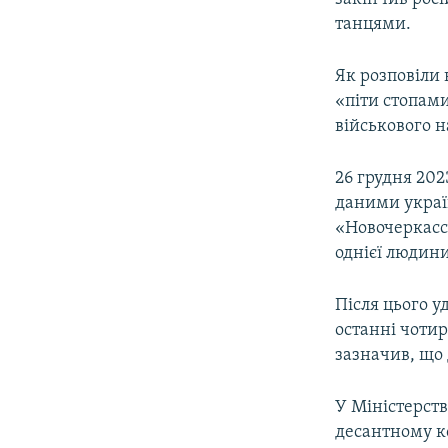
танцями.
Як розповіли
«піти стопами
військового н
26 грудня 202
даними украї
«Новочеркасск
однієї людини
Після цього у
останні чотир
зазначив, що 
У Міністерств
десантному к