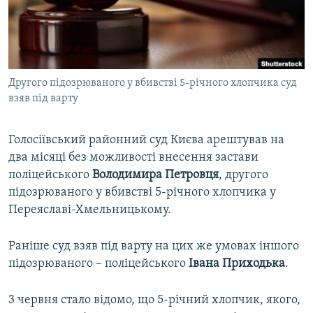
ВІДЕОУРОКИ «ELIFBE»
Русский
СВІДЧЕННЯ ОКУПАЦІЇ
Qırımtatar
УКРАЇНСЬКА ПРОБЛЕМА КРИМУ
Другого підозрюваного у вбивстві 5-річного хлопчика суд
ДОЛУЧАЙСЯ!
ІНФОГРАФІКА
взяв під варту
Голосіївський районний суд Києва арештував на
Усі сайти RFE/RL
два місяці без можливості внесення застави
поліцейського
Володимира Петровця
, другого
підозрюваного у вбивстві 5-річного хлопчика у
Переяславі-Хмельницькому.
Раніше суд взяв під варту на цих же умовах іншого
підозрюваного – поліцейського
Івана Приходька
.
3 червня стало відомо, що 5-річний хлопчик, якого,