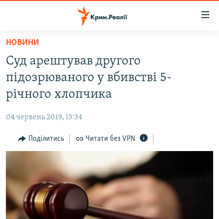
Доступність
посилання
Перейти
НОВИНИ
до
НОВИНИ
Суд арештував другого
основного
ВОДА.КРИМ
матеріалу
підозрюваного у вбивстві 5-
ВІДЕО ТА ФОТО
Перейти
річного хлопчика
до
ПОЛІТИКА
основної
04 червень 2019, 13:34
БЛОГИ
навігації
Перейти
Поділитись
Читати без VPN
ПОГЛЯД
до
ІНТЕРВ'Ю
пошуку
ВСЕ ЗА ДЕНЬ
СПЕЦПРОЕКТИ
ЯК ОБІЙТИ БЛОКУВАННЯ
ДЕПОРТАЦІЯ