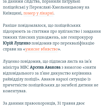
за даними слідства, поранили патрульні
поліцейські у Переяславі-Хмельницькому на
Київщині,
помер у лікарні
.
Раніше повідомлялося, що поліцейських
підозрюють за статтями про хуліганство і завдання
тяжких тілесних ушкоджень, але генпрокурор
Юрій Луценко
повідомив про перекваліфікацію
справи на «
умисне вбивство
».
Луценко повідомив, що підписав листа на ім’я
міністра МВС
Арсена Авакова
з вимогою «зняти
відповідального за п’яне дикунство керівника
райвідділу поліції». Аваков наразі ситуацію із
причетністю поліцейських до загибелі дитини не
коментував.
За даними правоохоронців, 31 травня двоє