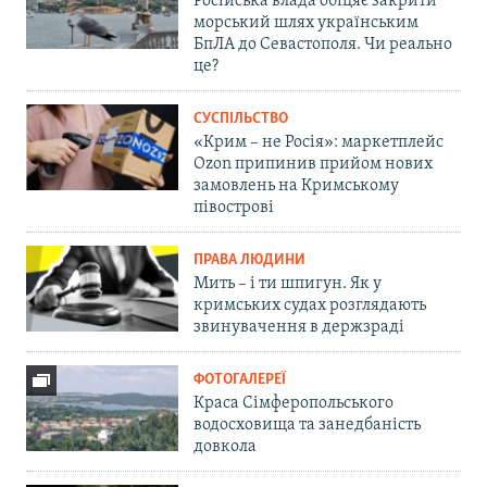
Російська влада обіцяє закрити
морський шлях українським
БпЛА до Севастополя. Чи реально
це?
СУСПІЛЬСТВО
«Крим – не Росія»: маркетплейс
Ozon припинив прийом нових
замовлень на Кримському
півострові
ПРАВА ЛЮДИНИ
Мить – і ти шпигун. Як у
кримських судах розглядають
звинувачення в держзраді
ФОТОГАЛЕРЕЇ
Краса Сімферопольського
водосховища та занедбаність
довкола