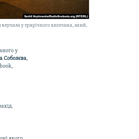
ля влучила у трирічного хлопчика, який,
аного у
а Соболєва
,
book,
ахід.
оні якого