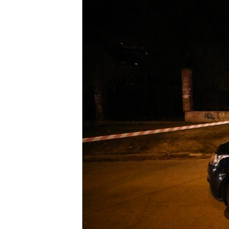
ВІДЕОУРОКИ «ELIFBE»
СВІДЧЕННЯ ОКУПАЦІЇ
УКРАЇНСЬКА ПРОБЛЕМА КРИМУ
ІНФОГРАФІКА