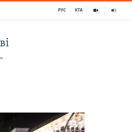
РУС
КТА
ві
–