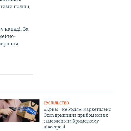
ними поліції,
у нападі. За
імейно-
еперішня
СУСПІЛЬСТВО
«Крим – не Росія»: маркетплейс
Ozon припинив прийом нових
замовлень на Кримському
півострові