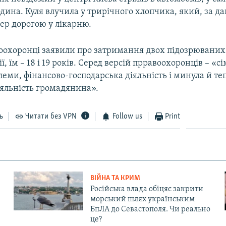
дина. Куля влучила у трирічного хлопчика, який, за да
ер дорогою у лікарню.
оохоронці заявили про затримання двох підозрюваних 
ї, їм – 18 і 19 років. Серед версій прравоохоронців – «с
леми, фінансово-господарська діяльність і минула й т
іяльність громадянина».
ь
Читати без VPN
Follow us
Print
ВІЙНА ТА КРИМ
Російська влада обіцяє закрити
морський шлях українським
БпЛА до Севастополя. Чи реально
це?