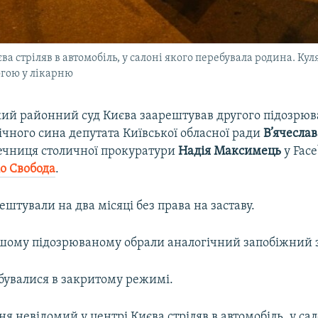
ва стріляв в автомобіль, у салоні якого перебувала родина. Ку
огою у лікарню
ий районний суд Києва заарештував другого підозрюв
ічного сина депутата Київської обласної ради
В’ячеслав
ечниця столичної прокуратури
Надія Максимець
у Face
іо Свобода
.
ештували на два місяці без права на заставу.
шому підозрюваному обрали аналогічний запобіжний з
дбувалися в закритому режимі.
дня невідомий у центрі Києва стріляв в автомобіль, у сал