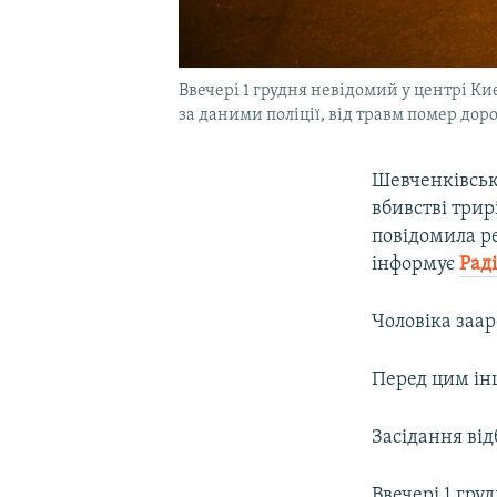
Ввечері 1 грудня невідомий у центрі Киє
за даними поліції, від травм помер дор
Шевченківськ
вбивстві трир
повідомила р
інформує
Рад
Чоловіка заар
Перед цим ін
Засідання ві
Ввечері 1 гру