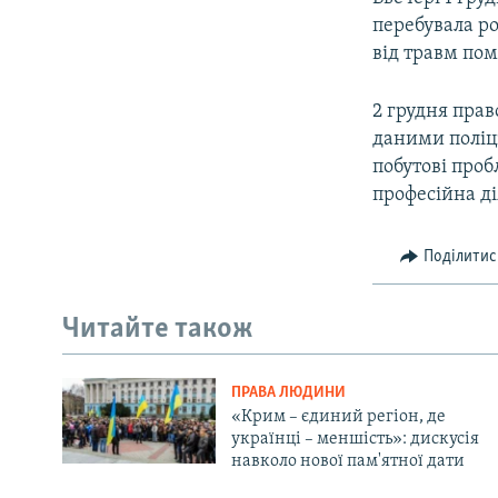
перебувала ро
від травм пом
2 грудня прав
даними поліці
побутові проб
професійна д
Поділитис
Читайте також
ПРАВА ЛЮДИНИ
«Крим – єдиний регіон, де
українці – меншість»: дискусія
навколо нової пам'ятної дати