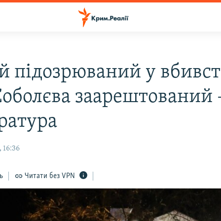
й підозрюваний у вбивст
Соболєва заарештований 
ратура
 16:36
ь
Читати без VPN