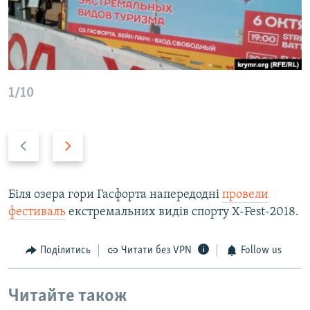
1/10
P
N
r
e
e
x
v
t
Біля озера гори Гасфорта напередодні
провели
i
s
фестиваль
екстремальних видів спорту X-Fest-2018.
o
l
u
i
Поділитись
Читати без VPN
Follow us
s
d
s
e
Читайте також
l