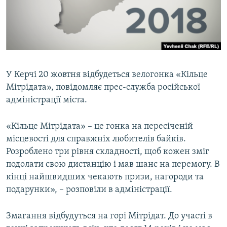
ВІДЕОУРОКИ «ELIFBE»
Русский
СВІДЧЕННЯ ОКУПАЦІЇ
Qırımtatar
УКРАЇНСЬКА ПРОБЛЕМА КРИМУ
ДОЛУЧАЙСЯ!
ІНФОГРАФІКА
У Керчі 20 жовтня відбудеться велогонка «Кільце
Мітрідата», повідомляє прес-служба російської
адміністрації міста.
Усі сайти RFE/RL
«Кільце Мітрідата» – це гонка на пересіченій
місцевості для справжніх любителів байків.
Розроблено три рівня складності, щоб кожен зміг
подолати свою дистанцію і мав шанс на перемогу. В
кінці найшвидших чекають призи, нагороди та
подарунки», – розповіли в адміністрації.
Змагання відбудуться на горі Мітрідат. До участі в