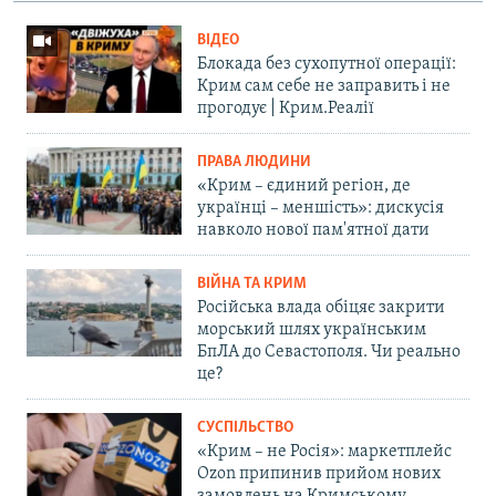
i
d
ВІДЕО
e
Блокада без сухопутної операції:
Крим сам себе не заправить і не
прогодує | Крим.Реалії
ПРАВА ЛЮДИНИ
«Крим – єдиний регіон, де
українці – меншість»: дискусія
навколо нової пам'ятної дати
ВІЙНА ТА КРИМ
Російська влада обіцяє закрити
морський шлях українським
БпЛА до Севастополя. Чи реально
це?
СУСПІЛЬСТВО
«Крим – не Росія»: маркетплейс
Ozon припинив прийом нових