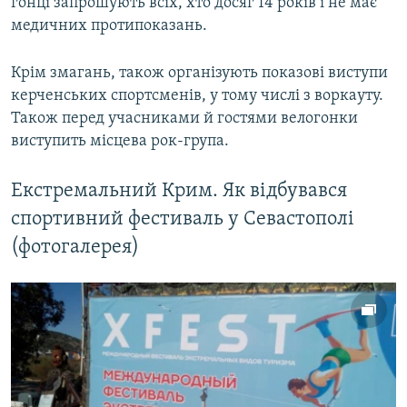
гонці запрошують всіх, хто досяг 14 років і не має
медичних протипоказань.
Крім змагань, також організують показові виступи
керченських спортсменів, у тому числі з воркауту.
Також перед учасниками й гостями велогонки
виступить місцева рок-група.
Екстремальний Крим. Як відбувався
спортивний фестиваль у Севастополі
(фотогалерея)