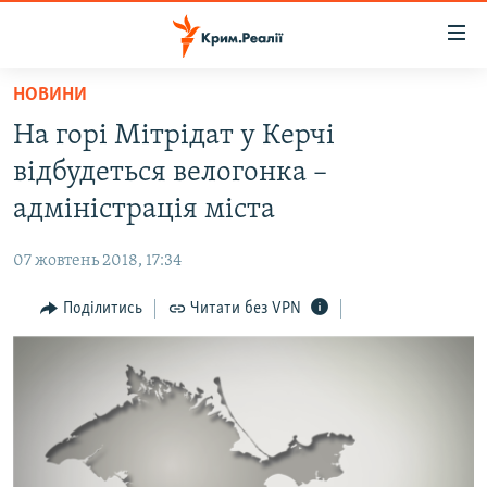
Доступність
посилання
Перейти
НОВИНИ
до
НОВИНИ
На горі Мітрідат у Керчі
основного
ВОДА.КРИМ
матеріалу
відбудеться велогонка –
ВІДЕО ТА ФОТО
Перейти
адміністрація міста
до
ПОЛІТИКА
основної
07 жовтень 2018, 17:34
БЛОГИ
навігації
Перейти
Поділитись
Читати без VPN
ПОГЛЯД
до
ІНТЕРВ'Ю
пошуку
ВСЕ ЗА ДЕНЬ
СПЕЦПРОЕКТИ
ЯК ОБІЙТИ БЛОКУВАННЯ
ДЕПОРТАЦІЯ