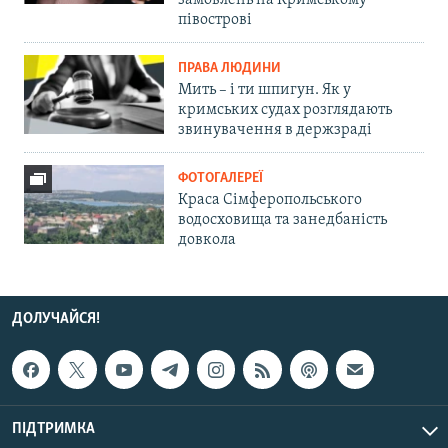
замовлень на Кримському
півострові
ПРАВА ЛЮДИНИ
Мить – і ти шпигун. Як у
кримських судах розглядають
звинувачення в держзраді
ФОТОГАЛЕРЕЇ
Краса Сімферопольського
водосховища та занедбаність
довкола
ДОЛУЧАЙСЯ!
ПІДТРИМКА