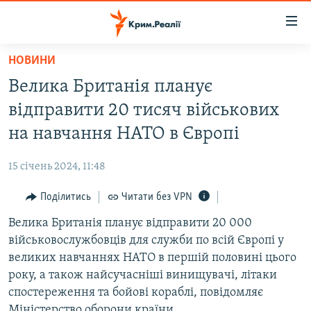
Доступність
посилання
Перейти
НОВИНИ
до
НОВИНИ
Велика Британія планує
основного
ВОДА.КРИМ
матеріалу
відправити 20 тисяч військових
ВІДЕО ТА ФОТО
Перейти
на навчання НАТО в Європі
до
ПОЛІТИКА
основної
15 січень 2024, 11:48
БЛОГИ
навігації
Перейти
Поділитись
Читати без VPN
ПОГЛЯД
до
Велика Британія планує відправити 20 000
ІНТЕРВ'Ю
пошуку
військовослужбовців для служби по всій Європі у
ВСЕ ЗА ДЕНЬ
великих навчаннях НАТО в першій половині цього
СПЕЦПРОЕКТИ
року, а також найсучасніші винищувачі, літаки
спостереження та бойові кораблі, повідомляє
ЯК ОБІЙТИ БЛОКУВАННЯ
ДЕПОРТАЦІЯ
Міністерство оборони країни.