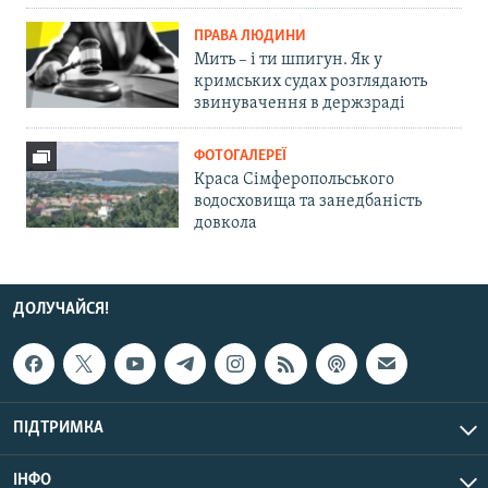
ПРАВА ЛЮДИНИ
Мить – і ти шпигун. Як у
кримських судах розглядають
звинувачення в держзраді
ФОТОГАЛЕРЕЇ
Краса Сімферопольського
водосховища та занедбаність
довкола
ДОЛУЧАЙСЯ!
ПІДТРИМКА
ІНФО