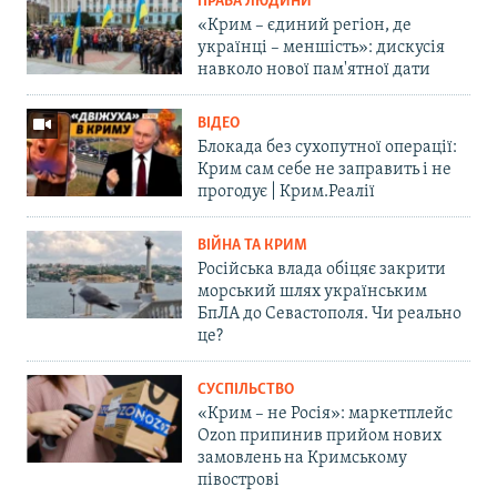
ПРАВА ЛЮДИНИ
«Крим – єдиний регіон, де
українці – меншість»: дискусія
навколо нової пам'ятної дати
ВІДЕО
Блокада без сухопутної операції:
Крим сам себе не заправить і не
прогодує | Крим.Реалії
ВІЙНА ТА КРИМ
Російська влада обіцяє закрити
морський шлях українським
БпЛА до Севастополя. Чи реально
це?
СУСПІЛЬСТВО
«Крим – не Росія»: маркетплейс
Ozon припинив прийом нових
замовлень на Кримському
півострові