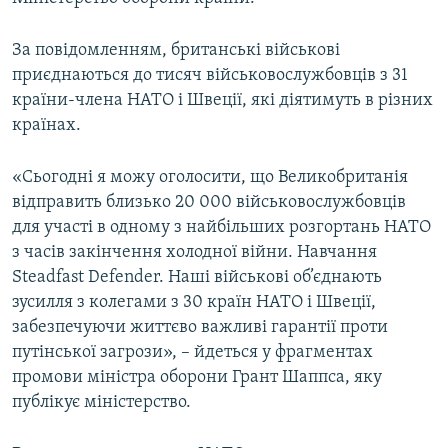
ВІДЕОУРОКИ «ELIFBE»
Русский
За повідомленням, британські військові
СВІДЧЕННЯ ОКУПАЦІЇ
Qırımtatar
приєднаються до тисяч військовослужбовців з 31
УКРАЇНСЬКА ПРОБЛЕМА КРИМУ
країни-члена НАТО і Швеції, які діятимуть в різних
країнах.
ДОЛУЧАЙСЯ!
ІНФОГРАФІКА
«Сьогодні я можу оголосити, що Великобританія
відправить близько 20 000 військовослужбовців
Усі сайти RFE/RL
для участі в одному з найбільших розгортань НАТО
з часів закінчення холодної війни. Навчання
Steadfast Defender. Наші військові об’єднають
зусилля з колегами з 30 країн НАТО і Швеції,
забезпечуючи життєво важливі гарантії проти
путінської загрози», – йдеться у фрагментах
промови міністра оборони Грант Шаппса, яку
публікує міністерство.