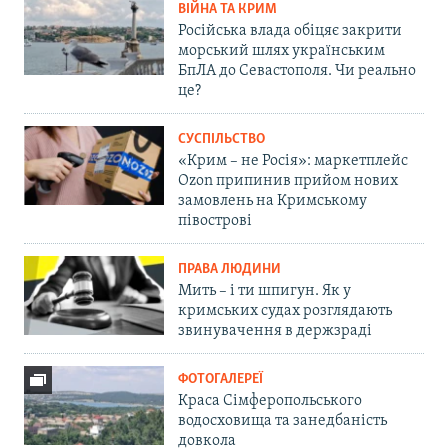
ВІЙНА ТА КРИМ
Російська влада обіцяє закрити
морський шлях українським
БпЛА до Севастополя. Чи реально
це?
СУСПІЛЬСТВО
«Крим – не Росія»: маркетплейс
Ozon припинив прийом нових
замовлень на Кримському
півострові
ПРАВА ЛЮДИНИ
Мить – і ти шпигун. Як у
кримських судах розглядають
звинувачення в держзраді
ФОТОГАЛЕРЕЇ
Краса Сімферопольського
водосховища та занедбаність
довкола