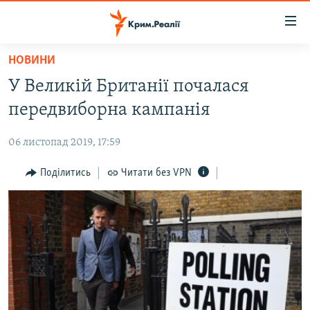
Доступність
посилання
Перейти
НОВИНИ
до
НОВИНИ
У Великій Британії почалася
основного
ВОДА.КРИМ
матеріалу
передвиборна кампанія
ВІДЕО ТА ФОТО
Перейти
до
06 листопад 2019, 17:59
ПОЛІТИКА
основної
БЛОГИ
Поділитись
Читати без VPN
навігації
Перейти
ПОГЛЯД
до
ІНТЕРВ'Ю
пошуку
ВСЕ ЗА ДЕНЬ
СПЕЦПРОЕКТИ
ЯК ОБІЙТИ БЛОКУВАННЯ
ДЕПОРТАЦІЯ