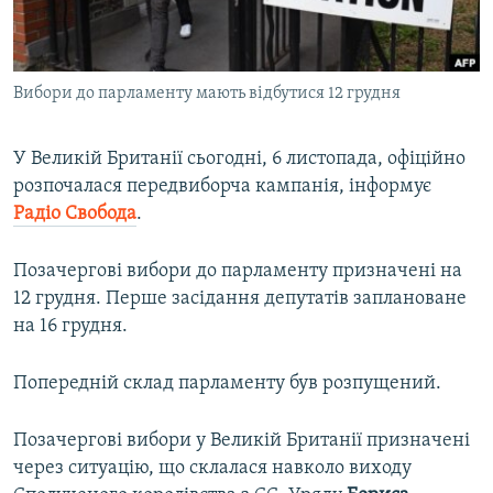
ВІДЕОУРОКИ «ELIFBE»
Русский
СВІДЧЕННЯ ОКУПАЦІЇ
Qırımtatar
Вибори до парламенту мають відбутися 12 грудня
УКРАЇНСЬКА ПРОБЛЕМА КРИМУ
ДОЛУЧАЙСЯ!
ІНФОГРАФІКА
У Великій Британії сьогодні, 6 листопада, офіційно
розпочалася передвиборча кампанія, інформує
Радіо Свобода
.
Усі сайти RFE/RL
Позачергові вибори до парламенту призначені на
12 грудня. Перше засідання депутатів заплановане
на 16 грудня.
Попередній склад парламенту був розпущений.
Позачергові вибори у Великій Британії призначені
через ситуацію, що склалася навколо виходу