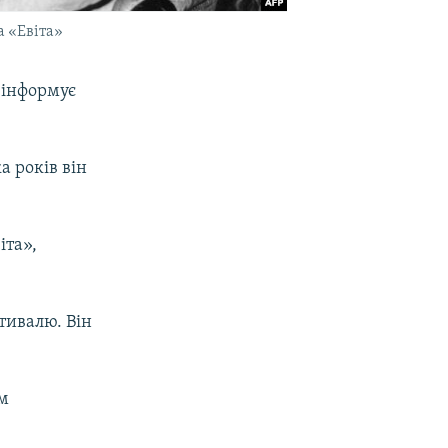
а «Евіта»
, інформує
а років він
іта»,
тивалю. Він
ом