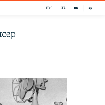
РУС
КТА
исер