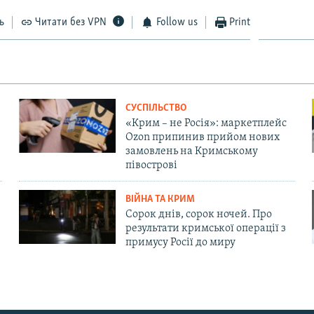
ь
Читати без VPN
Follow us
Print
СУСПІЛЬСТВО
«Крим – не Росія»: маркетплейс
Ozon припинив прийом нових
замовлень на Кримському
півострові
ВІЙНА ТА КРИМ
Сорок днів, сорок ночей. Про
результати кримської операції з
примусу Росії до миру