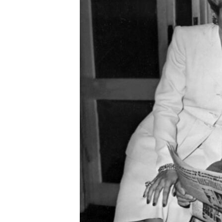
ВІДЕОУРОКИ «ELIFBE»
СВІДЧЕННЯ ОКУПАЦІЇ
УКРАЇНСЬКА ПРОБЛЕМА КРИМУ
ІНФОГРАФІКА