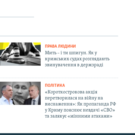
ПРАВА ЛЮДИНИ
Мить – і ти шпигун. Як у
кримських судах розглядають
звинувачення в держзраді
ПОЛІТИКА
«Короткострокова акція
перетворилася на війну на
виснаження»: Як пропаганда РФ
у Криму пояснює невдачі «СВО»
та залякує «мінними атаками»