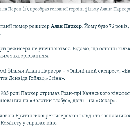
та Перон (л), прообраз головної героїні фільму Алана Паркер
итанії помер режисер
Алан Паркер
. Йому було 76 років
.
і режисера не уточнюються. Відомо, що останні кільк
жким захворюванням.
мі фільми Алана Паркера – «Опівнічний експрес», «Ев
тя Дейвіда Ґейла»,«Стіна».
1985 році Паркер отримав Гран-прі Каннського кінофес
інований на «Золотий глобус», двічі – на «Оскар».
ловою Британської режисерської гільдії та засновник
Комітету у справах кіно.