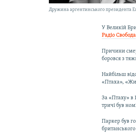
Дружина аргентинського президента Еві
У Великій Бр
Радіо Свобода
Причини смерт
боровся з тя
Найбільш відо
«Птаха», «Жит
За «Птаху» в 
тричі був ном
Паркер був го
британського 