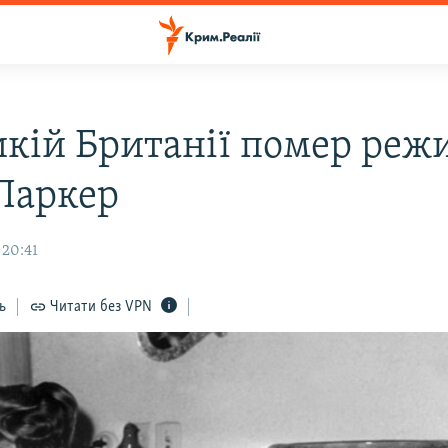
икій Британії помер реж
Паркер
 20:41
ь
Читати без VPN