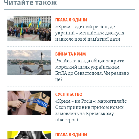
Читайте також
ПРАВА ЛЮДИНИ
«Крим – єдиний регіон, де
українці – меншість»: дискусія
навколо нової пам'ятної дати
ВІЙНА ТА КРИМ
Російська влада обіцяє закрити
морський шлях українським
БпЛА до Севастополя. Чи реально
це?
СУСПІЛЬСТВО
«Крим – не Росія»: маркетплейс
Ozon припинив прийом нових
замовлень на Кримському
півострові
ПРАВА ЛЮДИНИ