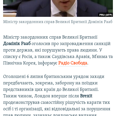
ВІДЕОУРОКИ «ELIFBE»
Русский
СВІДЧЕННЯ ОКУПАЦІЇ
Qırımtatar
Міністр закордонних справ Великої Британії Домінік Рааб
УКРАЇНСЬКА ПРОБЛЕМА КРИМУ
ДОЛУЧАЙСЯ!
ІНФОГРАФІКА
Міністр закордонних справ Великої Британії
Домінік Рааб
оголосив про запровадження санкцій
проти держав, які порушують права людини. У
Усі сайти RFE/RL
списку є Росія, а також Саудівська Аравія, М’янма та
Північна Корея, інформує
Радіо Свобода
.
Оголошені 6 липня британським урядом заходи
передбачають, зокрема, заборону на поїздки
представників цих країн до Великої Британії.
Таким чином, Лондон вперше після
Brexit
продемонстрував самостійну рішучість карати тих
осіб і ті організації, які відповідальні за порушення
прав людини, зазначає лондонське видання