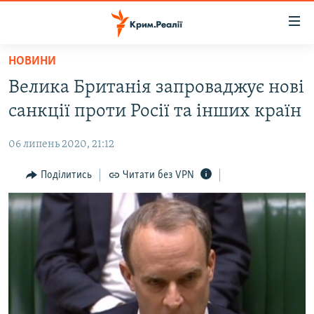
Доступність
посилання
Перейти
НОВИНИ
до
НОВИНИ
Велика Британія запроваджує нові
основного
ВОДА.КРИМ
матеріалу
санкції проти Росії та інших країн
ВІДЕО ТА ФОТО
Перейти
до
06 липень 2020, 21:12
ПОЛІТИКА
основної
БЛОГИ
Поділитись
Читати без VPN
навігації
Перейти
ПОГЛЯД
до
ІНТЕРВ'Ю
пошуку
ВСЕ ЗА ДЕНЬ
СПЕЦПРОЕКТИ
ЯК ОБІЙТИ БЛОКУВАННЯ
ДЕПОРТАЦІЯ